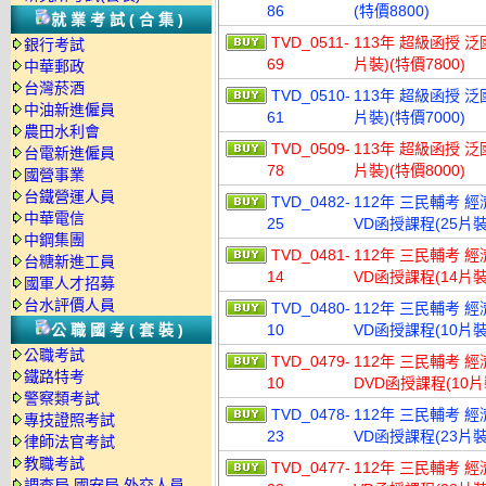
86
(特價8800)
就業考試(合集)
TVD_0511-
113年 超級函授 
銀行考試
69
片裝)(特價7800)
中華郵政
台灣菸酒
TVD_0510-
113年 超級函授 
中油新進僱員
61
片裝)(特價7000)
農田水利會
TVD_0509-
113年 超級函授 
台電新進僱員
78
片裝)(特價8000)
國營事業
台鐵營運人員
TVD_0482-
112年 三民輔考 
中華電信
25
VD函授課程(25片裝)
中鋼集團
TVD_0481-
112年 三民輔考 
台糖新進工員
14
VD函授課程(14片裝)
國軍人才招募
台水評價人員
TVD_0480-
112年 三民輔考 
公職國考(套裝)
10
VD函授課程(10片裝)
公職考試
TVD_0479-
112年 三民輔考 
鐵路特考
10
DVD函授課程(10片裝
警察類考試
TVD_0478-
112年 三民輔考 
專技證照考試
23
VD函授課程(23片裝)
律師法官考試
教職考試
TVD_0477-
112年 三民輔考 
調查局.國安局.外交人員