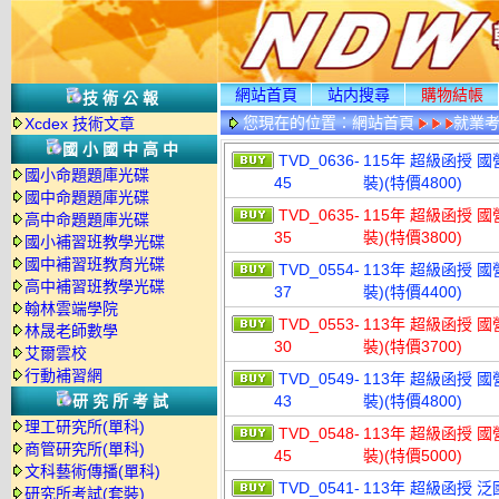
網站首頁
站内搜尋
購物結帳
技術公報
您現在的位置：
網站首頁
就業考
Xcdex 技術文章
國小國中高中
TVD_0636-
115年 超級函授 國
國小命題題庫光碟
45
裝)(特價4800)
國中命題題庫光碟
TVD_0635-
115年 超級函授 國
高中命題題庫光碟
35
裝)(特價3800)
國小補習班教學光碟
國中補習班教育光碟
TVD_0554-
113年 超級函授 國
高中補習班教學光碟
37
裝)(特價4400)
翰林雲端學院
TVD_0553-
113年 超級函授 國
林晟老師數學
30
裝)(特價3700)
艾爾雲校
行動補習網
TVD_0549-
113年 超級函授 國
研究所考試
43
裝)(特價4800)
理工研究所(單科)
TVD_0548-
113年 超級函授 國
商管研究所(單科)
45
裝)(特價5000)
文科藝術傳播(單科)
TVD_0541-
113年 超級函授 泛
研究所考試(套裝)