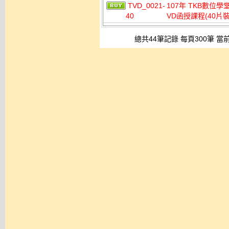
TVD_0021-
107年 TKB數位
40
VD函授課程(40片裝
總共44筆記錄 每頁300筆 當前