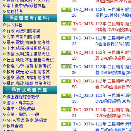
28
VD函授課程(28片裝)
學士後中/西/獸醫課程
TVD_0476-
112年 三民輔考 
關務特考
28
課程(28片裝)(特價4
公職國考(單科)
TVD_0475-
112年 三民輔考 
共同科目
19
F講義 DVD函授課程(
行政.司法相關考試
商業.會計相關考試
TVD_0474-
112年 三民輔考 
電子.電機.資訊相關考試
23
D函授課程(23片裝)(
土木.結構.機械相關考試
TVD_0473-
112年 三民輔考 
測量.水利.環工相關考試
18
義 DVD函授課程(18
社會.地政.不動產相關考試
物理.化學.插醫.私醫考試
TVD_0472-
112年 三民輔考 
教育.觀光.心理相關考試
35
義 DVD函授課程(35
警察,消防,法類相關考試
TVD_0471-
112年 三民輔考 
鐵路.郵政.運輸.農業考試
50
義 DVD函授課程(50
程式軟體光碟
TVD_0380-
111年 三民輔考 
線上課程綜合教學
38
DVD函授課程(38片裝
繪圖、專業設計
專業、幼兒教學
TVD_0379-
111年 三民輔考 
商業、網路、一般
21
DVD函授課程(21片裝
MTV,音樂,歌劇,演唱會
TVD_0374-
111年 三民輔考 
軟體合輯
14
義 DVD函授課程(14