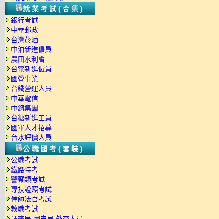
就業考試(合集)
銀行考試
中華郵政
台灣菸酒
中油新進僱員
農田水利會
台電新進僱員
國營事業
台鐵營運人員
中華電信
中鋼集團
台糖新進工員
國軍人才招募
台水評價人員
公職國考(套裝)
公職考試
鐵路特考
警察類考試
專技證照考試
律師法官考試
教職考試
調查局.國安局.外交人員