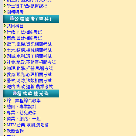
學士後中/西/獸醫課程
關務特考
公職國考(單科)
共同科目
行政.司法相關考試
商業.會計相關考試
電子.電機.資訊相關考試
土木.結構.機械相關考試
測量.水利.環工相關考試
社會.地政.不動產相關考試
物理.化學.插醫.私醫考試
教育.觀光.心理相關考試
警察,消防,法類相關考試
鐵路.郵政.運輸.農業考試
程式軟體光碟
線上課程綜合教學
繪圖、專業設計
專業、幼兒教學
商業、網路、一般
MTV,音樂,歌劇,演唱會
軟體合輯