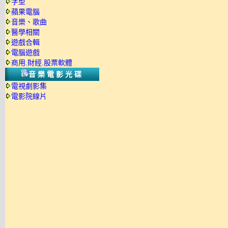
字型
蘋果電腦
音樂、歌曲
醫學相關
遊戲合輯
電腦遊戲
商用.財經.股票軟體
音樂電影光碟
電視劇影集
電影院線片