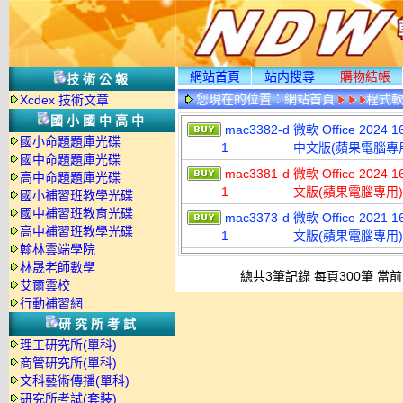
網站首頁
站内搜尋
購物結帳
技術公報
您現在的位置：
網站首頁
程式
Xcdex 技術文章
國小國中高中
mac3382-d
微軟 Office 202
國小命題題庫光碟
1
中文版(蘋果電腦專
國中命題題庫光碟
mac3381-d
微軟 Office 202
高中命題題庫光碟
1
文版(蘋果電腦專用)
國小補習班教學光碟
國中補習班教育光碟
mac3373-d
微軟 Office 202
高中補習班教學光碟
1
文版(蘋果電腦專用)
翰林雲端學院
林晟老師數學
總共3筆記錄 每頁300筆 當前
艾爾雲校
行動補習網
研究所考試
理工研究所(單科)
商管研究所(單科)
文科藝術傳播(單科)
研究所考試(套裝)