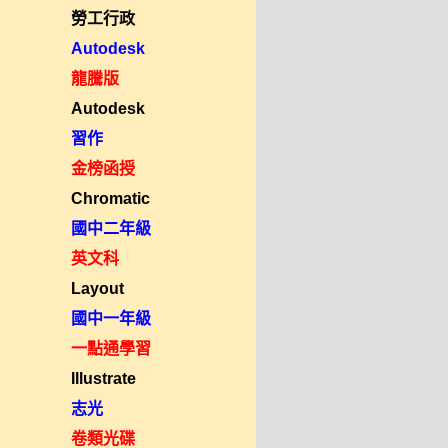
勞工行政
Autodesk
龍騰版
Autodesk
習作
金榜函授
Chromatic
國中二年級
英文科
Layout
國中一年級
一點通學習
Illustrate
志光
卷類光碟