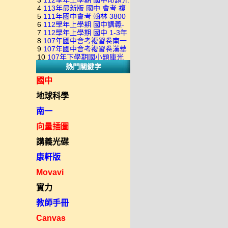
3
112學年上學期 國中命題光
級 校用卷 (含南一.康軒.翰林.
是訂購成功 不會有回覆信
4
113年最新版 國中 會考 複
碟 康軒版 1-3年級(含108課
全科目.全部卷.含解答)完整版
5
111年國中會考 翰林 3800
習卷講義 共18卷(含南一百分
綱)(全年級、全領域) 題庫光
(2DVD)
6
112學年上學期 國中講義-
應用題彙編 + 南一 3688 應用
百EZ+南一超會考+康軒麻辣
碟(不包含：藝文+綜合+健體)
7
112學年上學期 國中 1-3年
題型較難(康軒新挑戰麻辣講
題彙編+南一歷屆試題+康軒
+康軒會考勝經+康軒易點通
8
107年國中會考複習卷南一
級 習作解答+課本解答(含康
義+翰林超級翰將講義+南一學
3800+ 應用題彙編 1-3年級 卷
+康軒圖解E點通+漢華大聯盟
9
107年國中會考複習卷漢華
版 ( 點線面 )全科目.九科含解
軒.南一.翰林全版本.全科目)
習標竿講義) 1-3年級 合輯版
類光碟
10
107年下學期國小題庫光
+翰林大滿貫+翰林橘子+翰林
版 ( 達陣 ) 全科目.八科含解
答.合輯正式版
合輯版 DVD版
DVD版
熱門關鍵字
碟-南一版（1～6年級）全科
Lite輕+翰林主題探索+奇鼎
答.合輯正式版
目合輯版 (三片裝)
KO+奇鼎進會考+金安新思維
國中
+金安雙向溝通+金安會考
地球科學
735+建弘細說.活用+漢華達
陣)全科目合輯版(3片裝)
南一
向量插圖
講義光碟
康軒版
Movavi
實力
教師手冊
Canvas