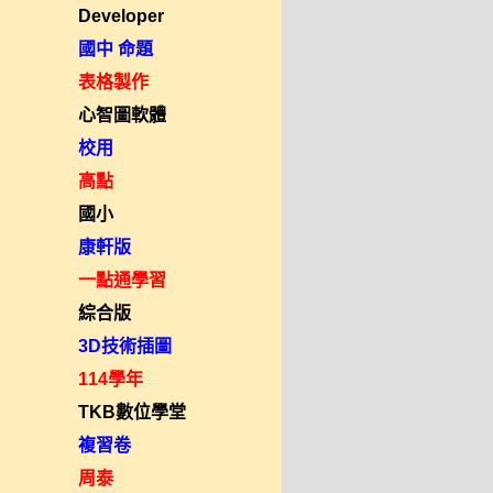
Developer
國中 命題
表格製作
心智圖軟體
校用
高點
國小
康軒版
一點通學習
綜合版
3D技術插圖
114學年
TKB數位學堂
複習卷
周泰