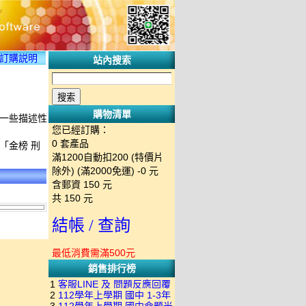
訂購説明
站內搜索
購物清單
上一些描述性
您已經訂購：
0
套產品
「金榜 刑
滿1200自動扣200 (特價片
除外) (滿2000免運)
-0 元
含郵資
150
元
共
150
元
結帳 / 查詢
最低消費需滿500元
銷售排行榜
1
客服LINE 及 問題反應回覆
2
112學年上學期 國中 1-3年
方式 下單後出現訂單編號就