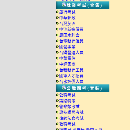
就業考試(合集)
銀行考試
中華郵政
台灣菸酒
中油新進僱員
農田水利會
台電新進僱員
國營事業
台鐵營運人員
中華電信
中鋼集團
台糖新進工員
國軍人才招募
台水評價人員
公職國考(套裝)
公職考試
鐵路特考
警察類考試
專技證照考試
律師法官考試
教職考試
調查局.國安局.外交人員