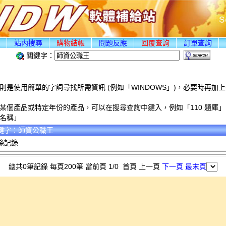
頁
站内搜尋
購物結帳
問題反應
回覆查詢
訂單查詢
關鍵字：
則是使用簡單的字詞尋找所需資訊 (例如「WINDOWS」)，必要時再加
某個產品或特定年份的產品，可以在搜尋查詢中鍵入，例如「110 題庫」
名稱」
鍵字：師資公職王
條記錄
總共0筆記錄 每頁200筆 當前頁 1/0 首頁 上一頁
下一頁
最末頁