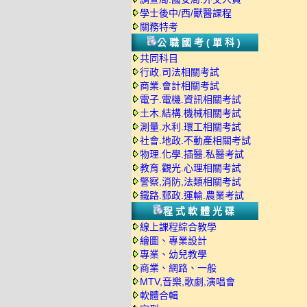
學士後中/西/獸醫課程
關務特考
公職國考(單科)
共同科目
行政.司法相關考試
商業.會計相關考試
電子.電機.資訊相關考試
土木.結構.機械相關考試
測量.水利.環工相關考試
社會.地政.不動產相關考試
物理.化學.插醫.私醫考試
教育.觀光.心理相關考試
警察,消防,法類相關考試
鐵路.郵政.運輸.農業考試
程式軟體光碟
線上課程綜合教學
繪圖、專業設計
專業、幼兒教學
商業、網路、一般
MTV,音樂,歌劇,演唱會
軟體合輯