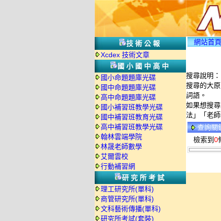
網站首
技術公報
Xcdex 技術文章
國小國中高中
搜尋說明：
國小命題題庫光碟
搜尋的大原
國中命題題庫光碟
詞語。
高中命題題庫光碟
如果想搜尋
國小補習班教學光碟
法」「老師
國中補習班教育光碟
高中補習班教學光碟
查詢關
翰林雲端學院
檢索到
0
林晟老師數學
艾爾雲校
行動補習網
研究所考試
理工研究所(單科)
商管研究所(單科)
文科藝術傳播(單科)
研究所考試(套裝)