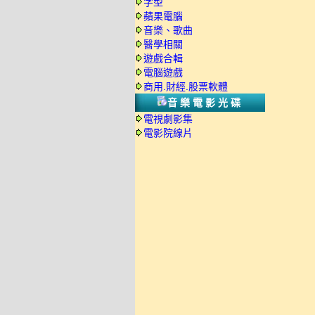
字型
蘋果電腦
音樂、歌曲
醫學相關
遊戲合輯
電腦遊戲
商用.財經.股票軟體
音樂電影光碟
電視劇影集
電影院線片