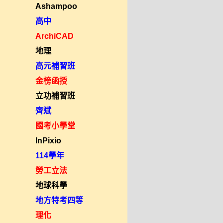
Ashampoo
高中
ArchiCAD
地理
高元補習班
金榜函授
立功補習班
齊斌
國考小學堂
InPixio
114學年
勞工立法
地球科學
地方特考四等
理化