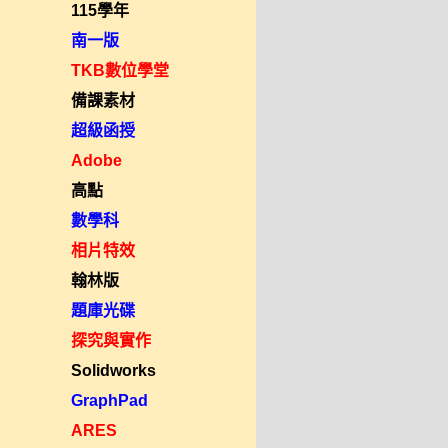
115學年
南一版
TKB數位學堂
備課素材
超級函授
Adobe
高點
數學科
相片特效
翰林版
題庫光碟
探究與實作
Solidworks
GraphPad
ARES