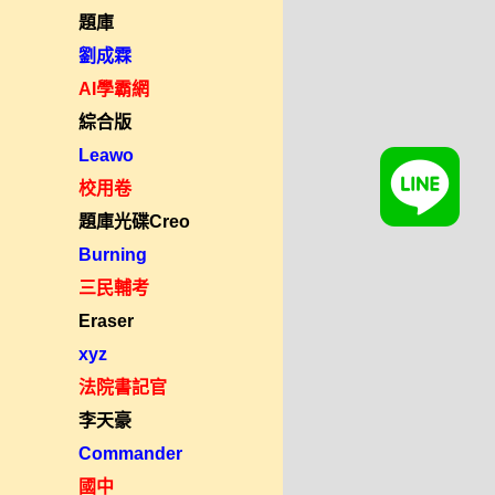
題庫
劉成霖
AI學霸網
綜合版
Leawo
校用卷
題庫光碟Creo
Burning
三民輔考
Eraser
xyz
法院書記官
李天豪
Commander
國中