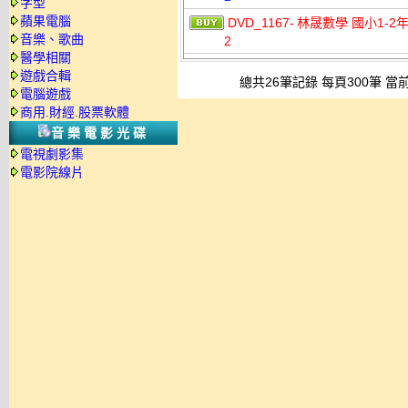
字型
蘋果電腦
DVD_1167-
林晟數學 國小1-2年
音樂、歌曲
2
醫學相關
遊戲合輯
總共26筆記錄 每頁300筆 當前
電腦遊戲
商用.財經.股票軟體
音樂電影光碟
電視劇影集
電影院線片