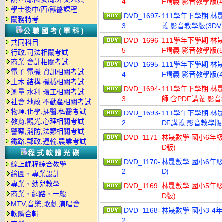
4
F講義 影音教學版(4
學士後中/西/獸醫課程
DVD_1697-
111學年下學期 林晟
關務特考
3
義 影音教學版(3DV
公職國考(單科)
DVD_1696-
111學年下學期 林
共同科目
5
F講義 影音教學版(5
行政.司法相關考試
商業.會計相關考試
DVD_1695-
111學年下學期 林
電子.電機.資訊相關考試
4
F講義 影音教學版(4
土木.結構.機械相關考試
DVD_1694-
111學年下學期 林
測量.水利.環工相關考試
3
師 含PDF講義 影音
社會.地政.不動產相關考試
物理.化學.插醫.私醫考試
DVD_1693-
111學年下學期 林
教育.觀光.心理相關考試
2
DF講義 影音教學版(
警察,消防,法類相關考試
DVD_1171
林晟數學 國小6年級
鐵路.郵政.運輸.農業考試
D版)
程式軟體光碟
DVD_1170-
林晟數學 國小6年級
線上課程綜合教學
2
D)
繪圖、專業設計
專業、幼兒教學
DVD_1169
林晟數學 國小5年級
商業、網路、一般
D版)
MTV,音樂,歌劇,演唱會
DVD_1168-
林晟數學 國小3-4年
軟體合輯
2