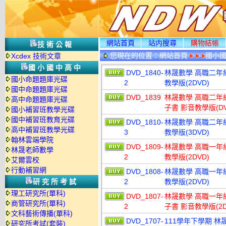
網站首頁
站内搜尋
購物結帳
技術公報
您現在的位置：
網站首頁
國小
Xcdex 技術文章
國小國中高中
DVD_1840-
林晟數學 高職二年級
國小命題題庫光碟
2
教學版(2DVD)
國中命題題庫光碟
DVD_1839
林晟數學 高職二年級
高中命題題庫光碟
子書 影音教學版(DV
國小補習班教學光碟
國中補習班教育光碟
DVD_1810-
林晟數學 高職二年級
高中補習班教學光碟
3
教學版(3DVD)
翰林雲端學院
DVD_1809-
林晟數學 高職一年級
林晟老師數學
2
教學版(2DVD)
艾爾雲校
行動補習網
DVD_1808-
林晟數學 高職一年級
研究所考試
2
教學版(2DVD)
理工研究所(單科)
DVD_1807-
林晟數學 高職一年級
商管研究所(單科)
2
子書 影音教學版(2D
文科藝術傳播(單科)
DVD_1707-
111學年下學期 
研究所考試(套裝)