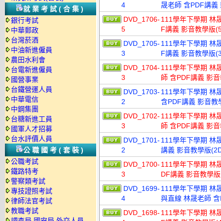
4
晟老師 含PDF講義 
就業考試(合集)
DVD_1706-
111學年下學期 林
銀行考試
5
F講義 影音教學版(5
中華郵政
台灣菸酒
DVD_1705-
111學年下學期 林
中油新進僱員
3
F講義 影音教學版(3
農田水利會
DVD_1704-
111學年下學期 林
台電新進僱員
3
師 含PDF講義 影音
國營事業
台鐵營運人員
DVD_1703-
111學年下學期 林
中華電信
2
含PDF講義 影音教學
中鋼集團
DVD_1702-
111學年下學期 林
台糖新進工員
3
師 含PDF講義 影音
國軍人才招募
台水評價人員
DVD_1701-
111學年下學期 林晟
公職國考(套裝)
2
講義 影音教學版(2D
公職考試
DVD_1700-
111學年下學期 林
鐵路特考
3
DF講義 影音教學版(
警察類考試
DVD_1699-
111學年下學期 林
專技證照考試
4
與直線 林晟老師 含P
律師法官考試
教職考試
DVD_1698-
111學年下學期 林
調查局.國安局.外交人員