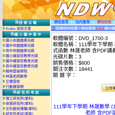
網站首頁
站内搜尋
購物結帳
技術公報
您現在的位置：
網站首頁
國小
Xcdex 技術文章
國小國中高中
軟體編號：DVD_1700-3
國小命題題庫光碟
軟體名稱：111學年下學期 
國中命題題庫光碟
式函數 林晟老師 含PDF講義
高中命題題庫光碟
國小補習班教學光碟
光碟片數：3
國中補習班教育光碟
銷售價格：$600
高中補習班教學光碟
關注次數：
18441
翰林雲端學院
關 鍵 字：
林晟老師數學
艾爾雲校
行動補習網
研究所考試
理工研究所(單科)
商管研究所(單科)
111學年下學期 林晟數學 
文科藝術傳播(單科)
老師 含PDF
研究所考試(套裝)