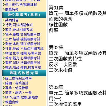
學士後中/西/獸醫課程
第01集
關務特考
單元一 簡單多項式函數及其
公職國考(單科)
函數的概念
共同科目
線性函數
行政.司法相關考試
商業.會計相關考試
斜率
電子.電機.資訊相關考試
土木.結構.機械相關考試
測量.水利.環工相關考試
第02集
社會.地政.不動產相關考試
單元一 簡單多項式函數及其
物理.化學.插醫.私醫考試
教育.觀光.心理相關考試
二次函數的特性
警察,消防,法類相關考試
反求二次函數
鐵路.郵政.運輸.農業考試
二次求極值
程式軟體光碟
線上課程綜合教學
繪圖、專業設計
第03集
專業、幼兒教學
單元二 簡單多項式函數及其
商業、網路、一般
MTV,音樂,歌劇,演唱會
用(一)
軟體合輯
二次極值的應用