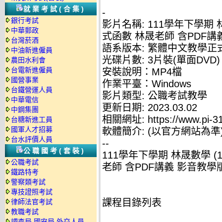
就業考試(合集)
-
銀行考試
影片名稱: 111學年下學期 
中華郵政
式函數 林晟老師 含PDF講
台灣菸酒
語系版本: 繁體中文教學正
中油新進僱員
光碟片數: 3片裝(單面DVD)
農田水利會
台電新進僱員
安裝說明：MP4檔
國營事業
作業平臺：Windows
台鐵營運人員
影片類型: 公職考試教學
中華電信
更新日期: 2023.03.02
中鋼集團
相關網址: https://www.pi-3
台糖新進工員
國軍人才招募
軟體簡介: (以官方網站為準
台水評價人員
--
公職國考(套裝)
111學年下學期 林晟數學 
公職考試
老師 含PDF講義 影音教學版(
鐵路特考
警察類考試
專技證照考試
課程目錄列表
律師法官考試
教職考試
調查局.國安局.外交人員