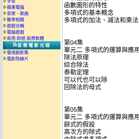
字型
函數圖形的特性
蘋果電腦
多項式的基本概念
音樂、歌曲
多項式的加法、減法和乘法
醫學相關
遊戲合輯
電腦遊戲
商用.財經.股票軟體
第04集
音樂電影光碟
單元二 多項式的運算與應用
電視劇影集
除法原理
電影院線片
綜合除法
泰勒定理
可以代也可以除
回除法的母式
第05集
單元二 多項式的運算與應用
餘式的假設
高次方的除式