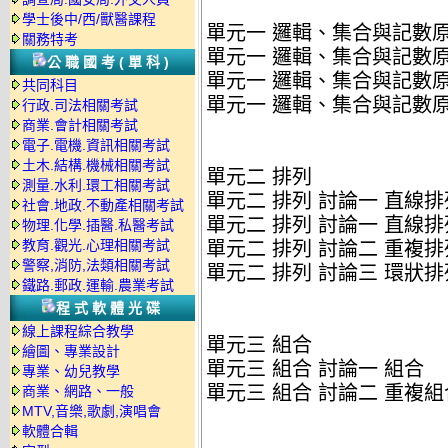
學士後中/西/獸醫課程
單元一 邏輯、集合與記數
關務特考
單元一 邏輯、集合與記數原
公職國考(單科)
單元一 邏輯、集合與記數原
共同科目
單元一 邏輯、集合與記數原
行政.司法相關考試
商業.會計相關考試
電子.電機.資訊相關考試
土木.結構.機械相關考試
單元二 排列
測量.水利.環工相關考試
單元二 排列 討論一 直線排
社會.地政.不動產相關考試
單元二 排列 討論一 直線排
物理.化學.插醫.私醫考試
教育.觀光.心理相關考試
單元二 排列 討論二 重複排
警察,消防,法類相關考試
單元二 排列 討論三 環狀排
鐵路.郵政.運輸.農業考試
程式軟體光碟
線上課程綜合教學
單元三 組合
繪圖、專業設計
單元三 組合 討論一 組合
專業、幼兒教學
單元三 組合 討論二 重複組
商業、網路、一般
MTV,音樂,歌劇,演唱會
軟體合輯