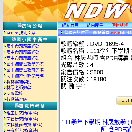
網站首頁
站内搜尋
購物結帳
技術公報
您現在的位置：
網站首頁
國小
Xcdex 技術文章
國小國中高中
軟體編號：DVD_1695-4
國小命題題庫光碟
軟體名稱：111學年下學期 
國中命題題庫光碟
組合 林晟老師 含PDF講義 
高中命題題庫光碟
國小補習班教學光碟
光碟片數：4
國中補習班教育光碟
銷售價格：$800
高中補習班教學光碟
關注次數：
18180
翰林雲端學院
關 鍵 字：
林晟老師數學
艾爾雲校
行動補習網
研究所考試
理工研究所(單科)
商管研究所(單科)
111學年下學期 林晟數學 
文科藝術傳播(單科)
師 含PDF講
研究所考試(套裝)