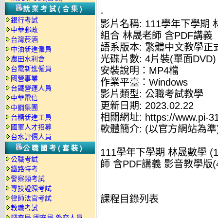
就業考試(合集)
-
銀行考試
影片名稱: 111學年下學期 
中華郵政
組合 林晟老師 含PDF講義
台灣菸酒
語系版本: 繁體中文教學正
中油新進僱員
光碟片數: 4片裝(單面DVD)
農田水利會
台電新進僱員
安裝說明：MP4檔
國營事業
作業平臺：Windows
台鐵營運人員
影片類型: 公職考試教學
中華電信
更新日期: 2023.02.22
中鋼集團
相關網址: https://www.pi-3
台糖新進工員
國軍人才招募
軟體簡介: (以官方網站為準
台水評價人員
公職國考(套裝)
111學年下學期 林晟數學 
公職考試
師 含PDF講義 影音教學版(4
鐵路特考
警察類考試
專技證照考試
課程目錄列表
律師法官考試
教職考試
調查局.國安局.外交人員