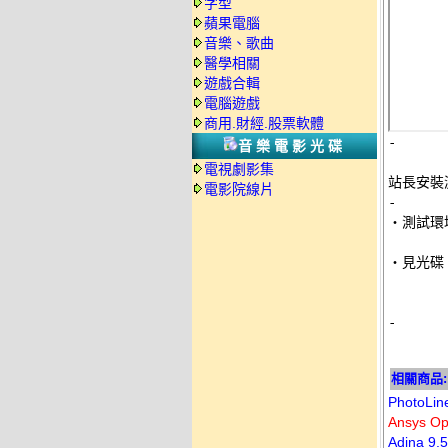
字型
蘋果電腦
音樂、歌曲
醫學相關
遊戲合輯
電腦遊戲
商用.財經.股票軟體
-
音樂電影光碟
電視劇影集
站長安裝
電影院線片
-

‧測試環
‧見光碟 
-
相關商品:
PhotoL
Ansys 
Adina 