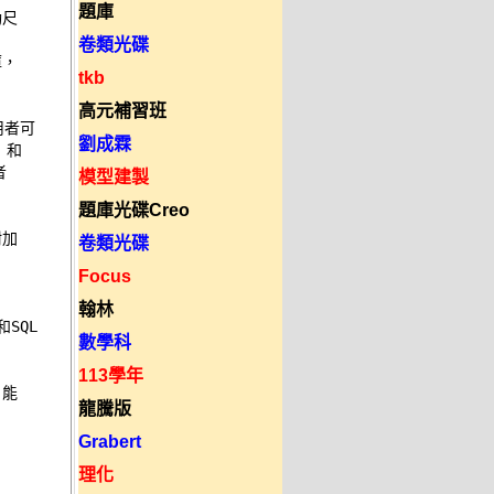
題庫
尺 



卷類光碟
， 

tkb
高元補習班
用者可 

劉成霖
和 

 

模型建製
題庫光碟Creo
加 

卷類光碟


Focus
翰林
SQL 

數學科


113學年
能 

龍騰版
Grabert
理化