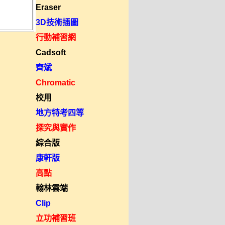
Eraser
3D技術插圖
行動補習網
Cadsoft
齊斌
Chromatic
校用
地方特考四等
探究與實作
綜合版
康軒版
高點
翰林雲端
Clip
立功補習班