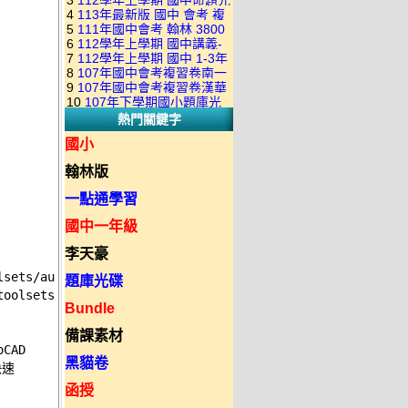
3
112學年上學期 國中命題光
級 校用卷 (含南一.康軒.翰林.
是訂購成功 不會有回覆信
4
113年最新版 國中 會考 複
碟 康軒版 1-3年級(含108課
全科目.全部卷.含解答)完整版
5
111年國中會考 翰林 3800
習卷講義 共18卷(含南一百分
綱)(全年級、全領域) 題庫光
(2DVD)
6
112學年上學期 國中講義-
應用題彙編 + 南一 3688 應用
百EZ+南一超會考+康軒麻辣
碟(不包含：藝文+綜合+健體)
7
112學年上學期 國中 1-3年
題型較難(康軒新挑戰麻辣講
題彙編+南一歷屆試題+康軒
+康軒會考勝經+康軒易點通
8
107年國中會考複習卷南一
級 習作解答+課本解答(含康
義+翰林超級翰將講義+南一學
3800+ 應用題彙編 1-3年級 卷
+康軒圖解E點通+漢華大聯盟
9
107年國中會考複習卷漢華
版 ( 點線面 )全科目.九科含解
軒.南一.翰林全版本.全科目)
習標竿講義) 1-3年級 合輯版
類光碟
10
107年下學期國小題庫光
+翰林大滿貫+翰林橘子+翰林
版 ( 達陣 ) 全科目.八科含解
答.合輯正式版
合輯版 DVD版
DVD版
熱門關鍵字
碟-南一版（1～6年級）全科
Lite輕+翰林主題探索+奇鼎
答.合輯正式版
目合輯版 (三片裝)
KO+奇鼎進會考+金安新思維
國小
+金安雙向溝通+金安會考
翰林版
735+建弘細說.活用+漢華達
陣)全科目合輯版(3片裝)
一點通學習
國中一年級
李天豪
lsets/autocad-mechanical
題庫光碟
toolsets/autocad-mechanical
Bundle
備課素材
AD 

黑貓卷
速 

函授