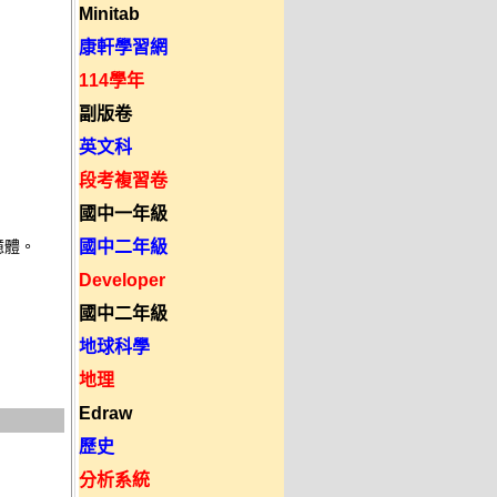
Minitab
康軒學習網
114學年
副版卷
英文科
段考複習卷
國中一年級
國中二年級
體。 

Developer
國中二年級
地球科學
地理
Edraw
歷史
分析系統