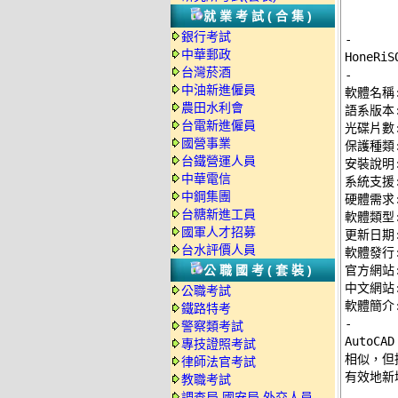
就業考試(合集)
銀行考試
-
中華郵政
台灣菸酒
-
中油新進僱員

軟體名稱: 
農田水利會
語系版本:
台電新進僱員
光碟片數:
國營事業
保護種類:
台鐵營運人員
安裝說明:
中華電信
系統支援: 
中鋼集團
硬體需求: 
台糖新進工員
軟體類型:
國軍人才招募
更新日期: 
台水評價人員
軟體發行: 
公職國考(套裝)
官方網站:
中文網站:
公職考試
鐵路特考
-
警察類考試

AutoC
專技證照考試
相似，但擴
律師法官考試
有效地新增
教職考試
調查局.國安局.外交人員