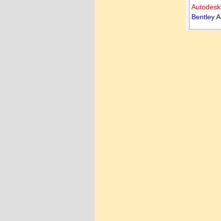
Autode
Bentley