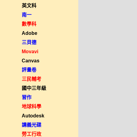
英文科
南一
數學科
Adobe
三貝德
Movavi
Canvas
評量卷
三民輔考
國中三年級
習作
地球科學
Autodesk
講義光碟
勞工行政