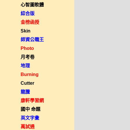
心智圖軟體
綜合版
金榜函授
Skin
師資公職王
Photo
月考卷
地理
Burning
Cutter
龍騰
康軒學習網
國中 命題
英文字彙
萬試通