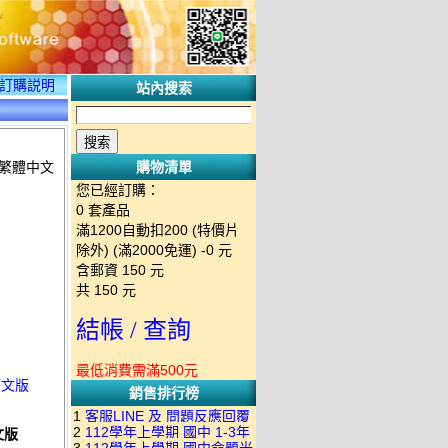
訂購説明
站內搜索
情
體／繁體中文
購物清單
您已經訂購：
0
套產品
滿1200自動扣200 (特價片
除外) (滿2000免運)
-0 元
含郵資
150
元
共
150
元
結帳 / 查詢
最低消費需滿500元
體中文版
銷售排行榜
1
客服LINE 及 問題反應回覆
2
112學年上學期 國中 1-3年
文版
方式 下單後出現訂單編號就