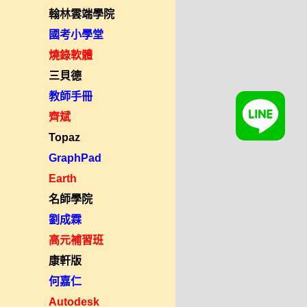
翰林雲端學院
國考小學堂
燒錄軟體
三貝德
教師手冊
齊斌
Topaz
GraphPad
Earth
名師學院
劉成霖
高元補習班
康軒版
何嘉仁
Autodesk