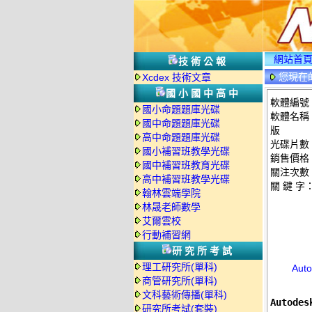
網站首
技術公報
您現在
Xcdex 技術文章
國小國中高中
軟體編號：c
國小命題題庫光碟
軟體名稱：A
國中命題題庫光碟
版
高中命題題庫光碟
光碟片數
國小補習班教學光碟
銷售價格：
國中補習班教育光碟
關注次數
高中補習班教學光碟
關 鍵 字
翰林雲端學院
林晟老師數學
艾爾雲校
行動補習網
研究所考試
理工研究所(單科)
Aut
商管研究所(單科)
文科藝術傳播(單科)
Autode
研究所考試(套裝)