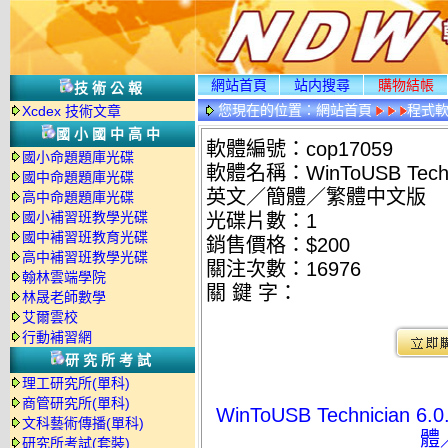
網站首頁
站内搜尋
購物結帳
技術公報
您現在的位置：
網站首頁
程式
Xcdex 技術文章
國小國中高中
軟體編號：cop17059
國小命題題庫光碟
軟體名稱：WinToUSB Tech
國中命題題庫光碟
英文／簡體／繁體中文版
高中命題題庫光碟
國小補習班教學光碟
光碟片數：1
國中補習班教育光碟
銷售價格：$200
高中補習班教學光碟
關注次數：
16976
翰林雲端學院
關 鍵 字：
林晟老師數學
艾爾雲校
行動補習網
研究所考試
理工研究所(單科)
商管研究所(單科)
WinToUSB Technicia
文科藝術傳播(單科)
體
研究所考試(套裝)