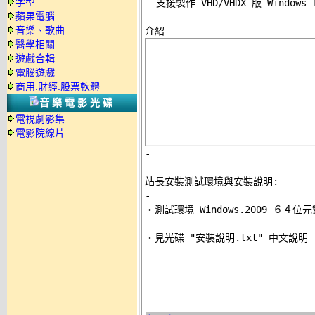
字型
- 支援製作 VHD/VHDX 版 Windows 
蘋果電腦
音樂、歌曲
醫學相關
遊戲合輯
電腦遊戲
商用.財經.股票軟體
音樂電影光碟
電視劇影集
電影院線片
-
站長安裝測試環境與安裝說明:
-

‧測試環境 Windows.2009 ６４位
‧見光碟 "安裝說明.txt" 中文說明 

-