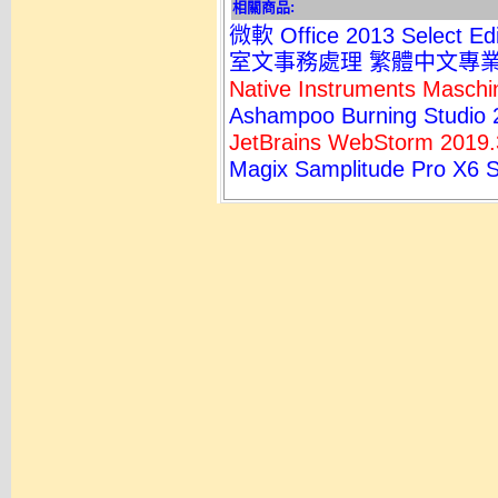
相關商品:
微軟 Office 2013 Select 
室文事務處理 繁體中文專
Native Instruments Ma
Ashampoo Burning St
JetBrains WebStorm 
Magix Samplitude Pro 