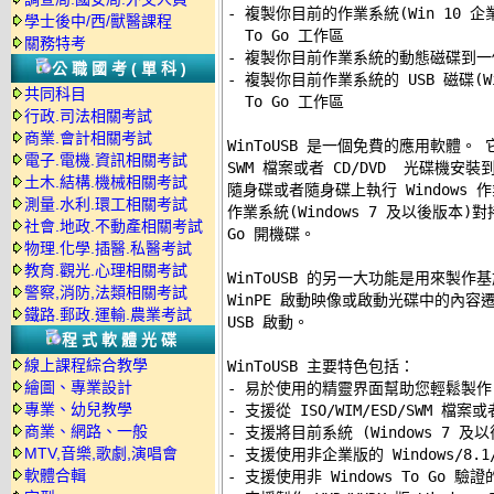
- 複製你目前的作業系統(Win 10 企業版
學士後中/西/獸醫課程
  To Go 工作區 

關務特考
- 複製你目前作業系統的動態磁碟到一個 US
公職國考(單科)
- 複製你目前作業系統的 USB 磁碟(Win 
共同科目
  To Go 工作區 

行政.司法相關考試
商業.會計相關考試
WinToUSB 是一個免費的應用軟體。 它可以
電子.電機.資訊相關考試
SWM 檔案或者 CD/DVD  光碟機安裝
土木.結構.機械相關考試
隨身碟或者隨身碟上執行 Windows 
測量.水利.環工相關考試
作業系統(Windows 7 及以後版本)對拷
社會.地政.不動產相關考試
Go 開機碟。 

物理.化學.插醫.私醫考試
教育.觀光.心理相關考試
WinToUSB 的另一大功能是用來製作基於
警察,消防,法類相關考試
WinPE 啟動映像或啟動光碟中的內容遷
鐵路.郵政.運輸.農業考試
USB 啟動。 

程式軟體光碟
線上課程綜合教學
WinToUSB 主要特色包括： 

繪圖、專業設計
- 易於使用的精靈界面幫助您輕鬆製作 Win
專業、幼兒教學
- 支援從 ISO/WIM/ESD/SWM 檔案或
商業、網路、一般
- 支援將目前系統 (Windows 7 及以
MTV,音樂,歌劇,演唱會
- 支援使用非企業版的 Windows/8.1/8
軟體合輯
- 支援使用非 Windows To Go 驗證的