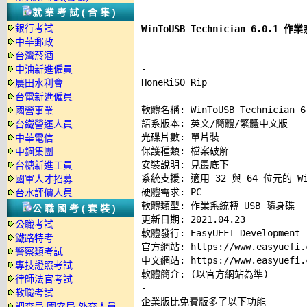
就業考試(合集)
銀行考試
WinToUSB Technician 6.0.
中華郵政
台灣菸酒
-
中油新進僱員
農田水利會
-
台電新進僱員

軟體名稱: WinToUSB Technician 6.
國營事業
語系版本: 英文/簡體/繁體中文版 

台鐵營運人員
光碟片數: 單片裝 

中華電信
保護種類: 檔案破解 

中鋼集團
安裝說明: 
見最底下
台糖新進工員
系統支援: 適用 32 與 64 位元的 Windo
國軍人才招募
硬體需求: PC 

台水評價人員
軟體類型: 作業系統轉 USB 隨身碟 

公職國考(套裝)
更新日期: 2021.04.23 

公職考試
軟體發行: EasyUEFI Development T
鐵路特考
官方網站: 
https://www.easyuefi.
警察類考試
中文網站: 
https://www.easyuefi.
專技證照考試
律師法官考試
-
教職考試

企業版比免費版多了以下功能 

調查局.國安局.外交人員