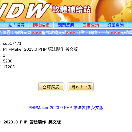
頁
站内搜尋
購物結帳
問題反應
回覆查詢
訂單查詢
的位置：
網站首頁
程式軟體光碟
商業、網路、一般
光碟
cop17471
HPMaker 2023.0 PHP 語法製作 英文版
：1
$200
：
17205
：
PHPMaker 2023.0 PHP 語法製作 英文版
er 2023.0 PHP 語法製作 英文版