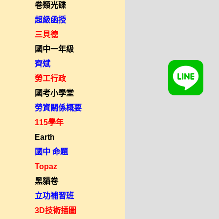
卷類光碟
超級函授
三貝德
國中一年級
齊斌
勞工行政
國考小學堂
勞資關係概要
115學年
Earth
國中 命題
Topaz
黑貓卷
立功補習班
3D技術插圖