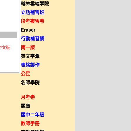
翰林雲端學院
立功補習班
段考複習卷
Eraser
行動補習網
南一版
體中文版
英文字彙
表格製作
公民
名師學院
月考卷
題庫
國中二年級
教師手冊