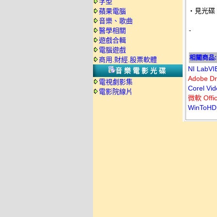
字型
‧見光碟 
蘋果電腦
音樂、歌曲
-
醫學相關
遊戲合輯
電腦遊戲
相關商品:
商用.財經.股票軟體
NI La
音樂電影光碟
Adobe 
電視劇影集
Corel 
電影院線片
微軟 Off
WinTo