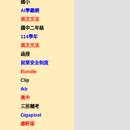
國小
AI學霸網
英文文法
國中二年級
114學年
英文文法
函授
就業安全制度
Bundle
Clip
tkb
高中
三民輔考
Gigapixel
康軒版