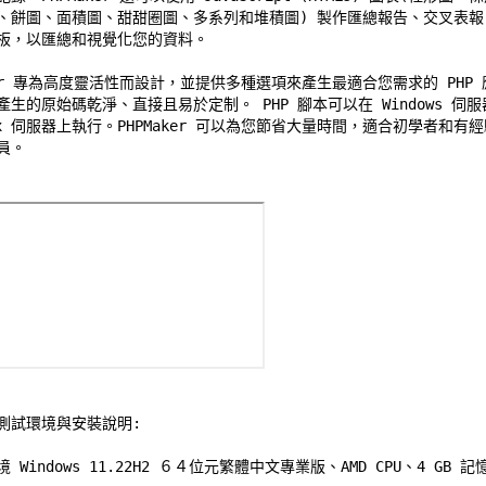
、餅圖、面積圖、甜甜圈圖、多系列和堆積圖) 製作匯總報告、交叉表報 
板，以匯總和視覺化您的資料。 

ker 專為高度靈活性而設計，並提供多種選項來產生最適合您需求的 PHP 應
生的原始碼乾淨、直接且易於定制。 PHP 腳本可以在 Windows 伺服器
ux 伺服器上執行。PHPMaker 可以為您節省大量時間，適合初學者和有經驗
。 

測試環境與安裝說明:
境 Windows 11.22H2 ６４位元繁體中文專業版、AMD CPU、4 GB 記憶