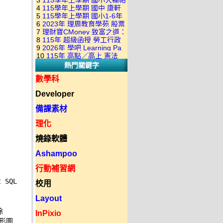
3
115學年上學期 國小大補帖
康軒版 國語+數學+社會+生活
+自然 1-6年級 教學光碟DVD
4
115學年上學期 國中 康軒
翰林版 國語+數學+社會+生活
+自然 1-6年級 教學光碟DVD
版(3DVD)
5
115學年上學期 國小1-6年
各科平時練習卷&段考複習卷
+自然 1-6年級 教學光碟DVD
版(3DVD)
6
2023年 理周教育學苑 股票
級 習作解答(含康軒.南一.翰林
(補充資源全收錄) DVD版(2片
版(3DVD)
7
理財寶CMoney 致富之道：
當沖煉金術 主講：朱家泓 國
全版本.全科目)合輯版 DVD版
裝)
8
115年 超級函授 勞工行政
上班族飆股攻略班 主講：朱
語發音 DVD版
9
2026年 學吧 Learning Pa
與勞工立法概要 18堂課+總複
家泓+林穎 國語發音 DVD版
10
115年 高點／高上 憲法
小王子 當沖X波段 08課 國語
習 陸川老師 含PDF講義 函授
熱門關鍵字
18堂課 宗台大老師 含PDF講
發音 DVD版(2DVD)
DVD(7DVD)
義 函授DVD(8DVD)【適用於
數學科
律師司法考試】
Developer
備課素材
理化
燒錄軟體
Ashampoo
行動補習網
SQL 

校用
Layout
 

InPixio
形圖 
