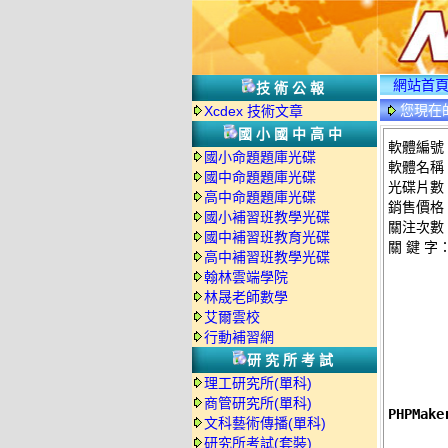
網站首
技術公報
您現在
Xcdex 技術文章
國小國中高中
軟體編號：
國小命題題庫光碟
軟體名稱：P
國中命題題庫光碟
光碟片數
高中命題題庫光碟
銷售價格：
國小補習班教學光碟
關注次數
國中補習班教育光碟
關 鍵 字
高中補習班教學光碟
翰林雲端學院
林晟老師數學
艾爾雲校
行動補習網
研究所考試
理工研究所(單科)
商管研究所(單科)
PHPMak
文科藝術傳播(單科)
研究所考試(套裝)