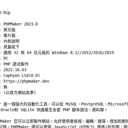
PHPMaker 2023.0 

 英文版 

 單片裝 

 內有說明 

 
見最底下
適用 32 與 64 位元版的 Windows 8.1//2012/2016/2019 

PC 

 PHP 語法製作 

2022.10.03 

Caphyon Ltd(0.D) 

 
https://phpmaker.dev
 
無
ker 是一個強大的自動化工具，可以從 MySQL、PostgreSQL、Microsoft 
r、Oracle和 SQLite 快速產生全套 PHP 腳本語法、資料庫。 

HPMaker 您可以立即製作網站，允許使用者檢視、編輯、搜尋、增加和刪除
錄。PHPMaker 還可以使用 JavaScript (HTML5) 圖表(柱形圖、條