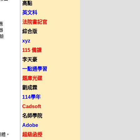
高點


英文科
法院書記官
 

 

綜合版
 

xyz
115 備課
李天豪
一點通學習
題庫光碟
劉成霖
114學年
Cadsoft
名師學院
Adobe
超級函授
體。 
