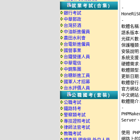
就業考試(合集)
-
銀行考試
中華郵政
-
台灣菸酒

軟體名稱: 
中油新進僱員
語系版本:
農田水利會
光碟片數:
台電新進僱員
保護種類:
國營事業
安裝說明:
台鐵營運人員
系統支援: 
中華電信
硬體需求: 
中鋼集團
軟體類型:
台糖新進工員
更新日期: 
國軍人才招募
軟體發行: 
台水評價人員
官方網站:
公職國考(套裝)
中文網站:
公職考試
-
鐵路特考

PHPMa
警察類考試
Serve
專技證照考試
律師法官考試
使用 P
教職考試
網路上的記
調查局.國安局.外交人員