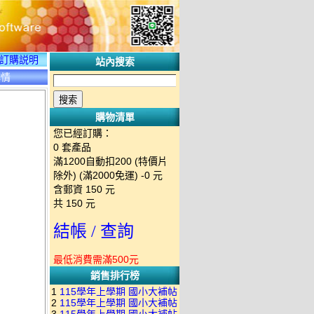
訂購説明
站內搜索
詳情
購物清單
您已經訂購：
0
套產品
滿1200自動扣200 (特價片
除外) (滿2000免運)
-0 元
含郵資
150
元
共
150
元
結帳 / 查詢
最低消費需滿500元
銷售排行榜
1
115學年上學期 國小大補帖
2
115學年上學期 國小大補帖
南一版 國語+數學+社會+生活