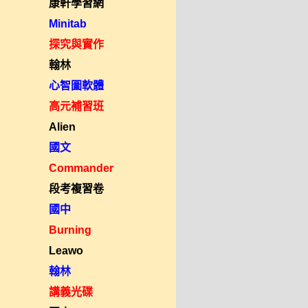
康軒學習網
Minitab
探究與實作
翰林
心智圖軟體
高元補習班
Alien
國文
Commander
段考複習卷
國中
Burning
Leawo
翰林
講義光碟