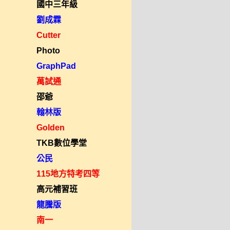
國中三年級
劉成霖
Cutter
Photo
GraphPad
萬試通
邵爺
翰林版
Golden
TKB數位學堂
公民
115地方特考四等
高元補習班
龍騰版
南一