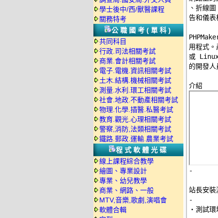
、折線圖
學士後中/西/獸醫課程
告和儀表
關務特考
公職國考(單科)
PHPMa
共同科目
用程式。產
行政.司法相關考試
或 Lin
商業.會計相關考試
的開發人員
電子.電機.資訊相關考試
土木.結構.機械相關考試
測量.水利.環工相關考試
社會.地政.不動產相關考試
物理.化學.插醫.私醫考試
教育.觀光.心理相關考試
警察,消防,法類相關考試
鐵路.郵政.運輸.農業考試
程式軟體光碟
線上課程綜合教學
-
繪圖、專業設計
專業、幼兒教學
站長安裝
商業、網路、一般
-
MTV,音樂,歌劇,演唱會

‧測試環
軟體合輯