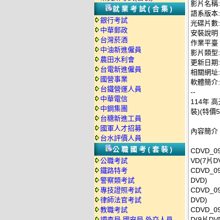
影片名稱:
就業考試(合集)
語系版本
銀行考試
光碟片數:
中華郵政
安裝說明
台灣菸酒
作業平臺：
中油新進僱員
影片類型
農田水利會
更新日期: 2
台電新進僱員
相關網址: ht
國營事業
軟體簡介:
台鐵營運人員
--
中華電信
114年 
中鋼集團
裝)(特價5
台糖新進工員
國軍人才招募
內容簡介
台水評價人員
公職國考(套裝)
CDVD_
公職考試
VD(7片D
鐵路特考
CDVD_
警察類考試
DVD)
專技證照考試
CDVD_
律師法官考試
DVD)
教職考試
CDVD_
調查局.國安局.外交人員
D(9片DV