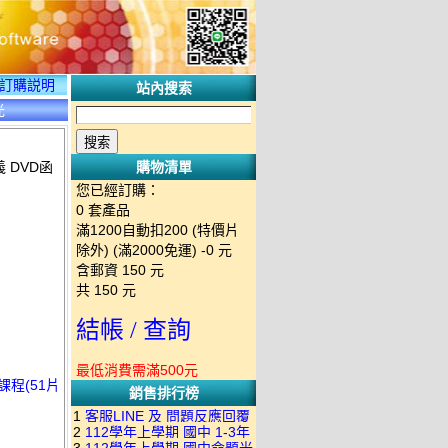
訂購説明
站內搜索
光
 DVD函
購物清單
您已經訂購：
0
套產品
滿1200自動扣200 (特價片
除外) (滿2000免運)
-0 元
含郵資
150
元
共
150
元
結帳 / 查詢
最低消費需滿500元
課程(51片
銷售排行榜
1
客服LINE 及 問題反應回覆
2
112學年上學期 國中 1-3年
方式 下單後出現訂單編號就