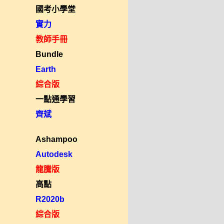
國考小學堂
實力
教師手冊
Bundle
Earth
綜合版
一點通學習
齊斌
Ashampoo
Autodesk
龍騰版
高點
R2020b
綜合版