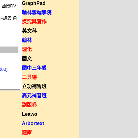
GraphPad
義 函授DV
翰林雲端學院
DF講義 函
探究與實作
英文科
翰林
理化
國文
國中三年級
00)
三貝德
立功補習班
高元補習班
副版卷
Leawo
Arbortext
題庫