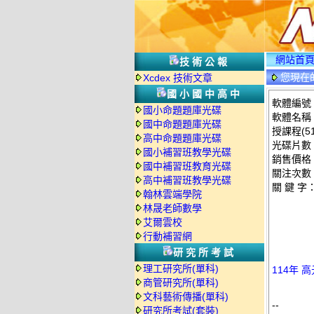
網站首
技術公報
您現在
Xcdex 技術文章
碟詳情
國小國中高中
軟體編號：T
國小命題題庫光碟
軟體名稱：
國中命題題庫光碟
授課程(51
高中命題題庫光碟
光碟片數
國小補習班教學光碟
銷售價格：
國中補習班教育光碟
關注次數
高中補習班教學光碟
關 鍵 字
翰林雲端學院
林晟老師數學
艾爾雲校
行動補習網
研究所考試
理工研究所(單科)
114年 
商管研究所(單科)
文科藝術傳播(單科)
--
研究所考試(套裝)