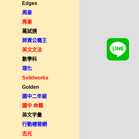
Edges
周泰
周泰
萬試通
師資公職王
英文文法
數學科
理化
Solidworks
Golden
國中二年級
國中 命題
英文字彙
行動補習網
志光