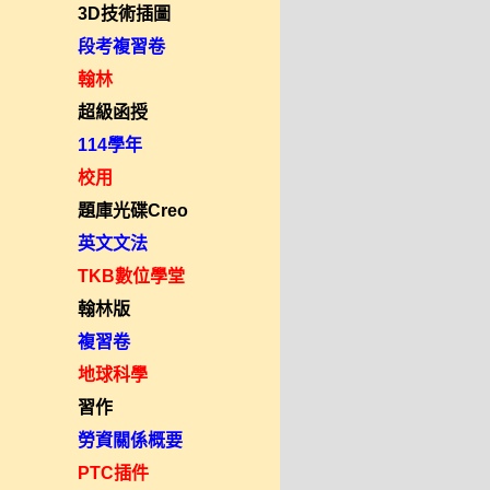
3D技術插圖
段考複習卷
翰林
超級函授
114學年
校用
題庫光碟Creo
英文文法
TKB數位學堂
翰林版
複習卷
地球科學
習作
勞資關係概要
PTC插件