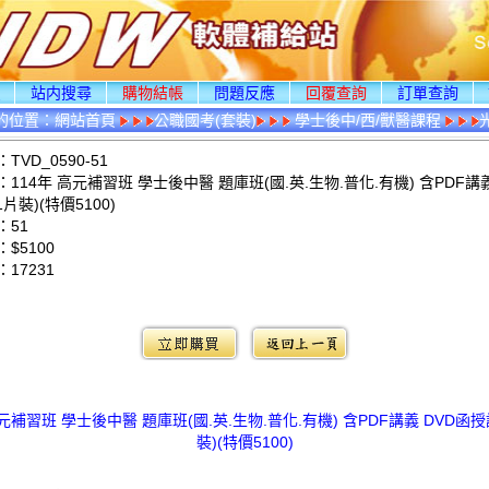
頁
站内搜尋
購物結帳
問題反應
回覆查詢
訂單查詢
的位置：
網站首頁
公職國考(套裝)
學士後中/西/獸醫課程
VD_0590-51
114年 高元補習班 學士後中醫 題庫班(國.英.生物.普化.有機) 含PDF講義
片裝)(特價5100)
：51
$5100
：
17231
：
高元補習班 學士後中醫 題庫班(國.英.生物.普化.有機) 含PDF講義 DVD函授
裝)(特價5100)