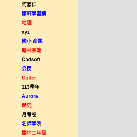
何嘉仁
康軒學習網
地理
xyz
國小 命題
翰林雲端
Cadsoft
公民
Cutter
113學年
Aurora
歷史
月考卷
名師學院
國中二年級