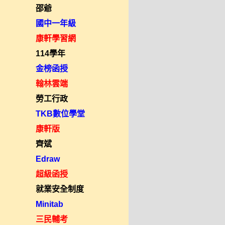
邵爺
國中一年級
康軒學習網
114學年
金榜函授
翰林雲端
勞工行政
TKB數位學堂
康軒版
齊斌
Edraw
超級函授
就業安全制度
Minitab
三民輔考