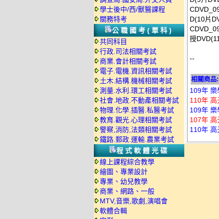
學士後中/西/獸醫課程
CDVD_
關務特考
D(10片D
CDVD_
公職國考(單科)
授DVD(1
共同科目
行政.司法相關考試
--
商業.會計相關考試
電子.電機.資訊相關考試
相關商品:
土木.結構.機械相關考試
測量.水利.環工相關考試
109年 
社會.地政.不動產相關考試
110年 
物理.化學.插醫.私醫考試
109年 
教育.觀光.心理相關考試
107年 
警察,消防,法類相關考試
110年 
鐵路.郵政.運輸.農業考試
程式軟體光碟
線上課程綜合教學
繪圖、專業設計
專業、幼兒教學
商業、網路、一般
MTV,音樂,歌劇,演唱會
軟體合輯