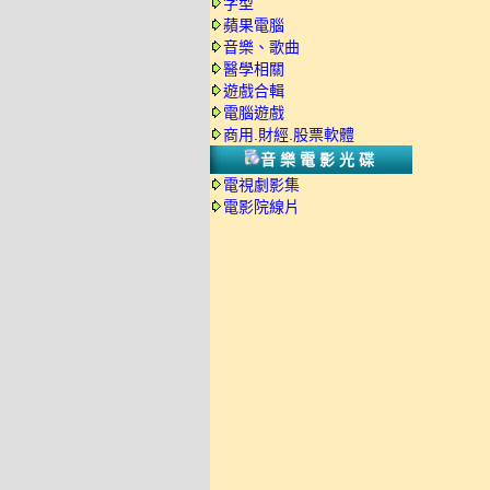
字型
蘋果電腦
音樂、歌曲
醫學相關
遊戲合輯
電腦遊戲
商用.財經.股票軟體
音樂電影光碟
電視劇影集
電影院線片