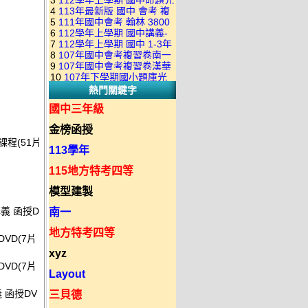
3
112學年上學期 國中命題光
級 校用卷 (含南一.康軒.翰林.
是訂購成功 不會有回覆信
4
113年最新版 國中 會考 複
碟 康軒版 1-3年級(含108課
全科目.全部卷.含解答)完整版
5
111年國中會考 翰林 3800
習卷講義 共18卷(含南一百分
綱)(全年級、全領域) 題庫光
(2DVD)
6
112學年上學期 國中講義-
應用題彙編 + 南一 3688 應用
百EZ+南一超會考+康軒麻辣
碟(不包含：藝文+綜合+健體)
7
112學年上學期 國中 1-3年
題型較難(康軒新挑戰麻辣講
題彙編+南一歷屆試題+康軒
+康軒會考勝經+康軒易點通
8
107年國中會考複習卷南一
級 習作解答+課本解答(含康
義+翰林超級翰將講義+南一學
3800+ 應用題彙編 1-3年級 卷
+康軒圖解E點通+漢華大聯盟
9
107年國中會考複習卷漢華
版 ( 點線面 )全科目.九科含解
軒.南一.翰林全版本.全科目)
習標竿講義) 1-3年級 合輯版
類光碟
10
107年下學期國小題庫光
+翰林大滿貫+翰林橘子+翰林
版 ( 達陣 ) 全科目.八科含解
答.合輯正式版
合輯版 DVD版
DVD版
熱門關鍵字
碟-南一版（1～6年級）全科
Lite輕+翰林主題探索+奇鼎
答.合輯正式版
目合輯版 (三片裝)
KO+奇鼎進會考+金安新思維
國中三年級
+金安雙向溝通+金安會考
金榜函授
735+建弘細說.活用+漢華達
課程(51片
陣)全科目合輯版(3片裝)
113學年
115地方特考四等
模型建製
講義 函授D
南一
地方特考四等
DVD(7片
xyz
DVD(7片
Layout
義 函授DV
三貝德