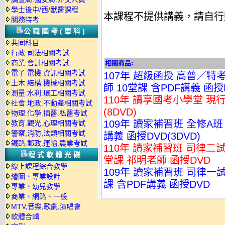
學士後中/西/獸醫課程
本課程不提供講義，請自行
關務特考
公職國考(單科)
共同科目
行政.司法相關考試
商業.會計相關考試
相關商品:
電子.電機.資訊相關考試
107年 超級函授 高普／
土木.結構.機械相關考試
師 10堂課 含PDF講義 函授D
測量.水利.環工相關考試
110年 讀享國考小學堂 現
社會.地政.不動產相關考試
(8DVD)
物理.化學.插醫.私醫考試
109年 讀家補習班 全修A班
教育.觀光.心理相關考試
警察,消防,法類相關考試
講義 函授DVD(3DVD)
鐵路.郵政.運輸.農業考試
110年 讀家補習班 司律二
程式軟體光碟
堂課 祁明老師 函授DVD
線上課程綜合教學
109年 讀家補習班 司律一
繪圖、專業設計
課 含PDF講義 函授DVD
專業、幼兒教學
商業、網路、一般
MTV,音樂,歌劇,演唱會
軟體合輯