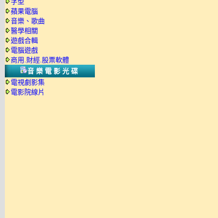
字型
蘋果電腦
音樂、歌曲
醫學相關
遊戲合輯
電腦遊戲
商用.財經.股票軟體
音樂電影光碟
電視劇影集
電影院線片