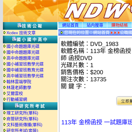
網站首頁
站内搜尋
購物結帳
技術公報
您現在的位置：
網站首頁
公職國
Xcdex 技術文章
情
國小國中高中
軟體編號：DVD_1983
國小命題題庫光碟
軟體名稱：113年 金榜函授
國中命題題庫光碟
師 函授DVD
高中命題題庫光碟
國小補習班教學光碟
光碟片數：1
國中補習班教育光碟
銷售價格：$200
高中補習班教學光碟
關注次數：
13735
翰林雲端學院
關 鍵 字：
林晟老師數學
艾爾雲校
行動補習網
研究所考試
理工研究所(單科)
商管研究所(單科)
113年 金榜函授 一試題庫班
文科藝術傳播(單科)
研究所考試(套裝)