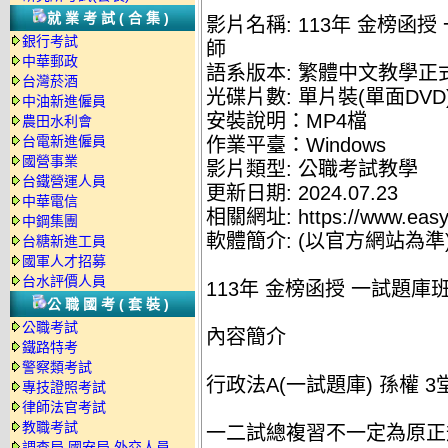
就業考試(合集)
影片名稱: 113年 金榜函授
銀行考試
師
中華郵政
語系版本: 繁體中文教學正
台灣菸酒
光碟片數: 單片裝(單面DVD
中油新進僱員
安裝說明：MP4檔
農田水利會
台電新進僱員
作業平臺：Windows
國營事業
影片類型: 公職考試教學
台鐵營運人員
更新日期: 2024.07.23
中華電信
相關網址: https://www.easyl
中鋼集團
軟體簡介: (以官方網站為準
台糖新進工員
國軍人才招募
台水評價人員
113年 金榜函授 一試題庫班
公職國考(套裝)
公職考試
內容簡介
鐵路特考
警察類考試
行政法A(一試題庫) 孫權 3堂 1
專技證照考試
律師法官考試
教職考試
一二試總複習不一定為原正
調查局.國安局.外交人員