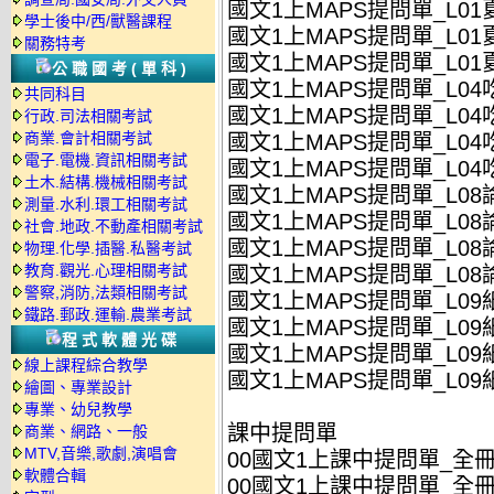
國文1上MAPS提問單_L01夏
學士後中/西/獸醫課程
國文1上MAPS提問單_L01夏
關務特考
國文1上MAPS提問單_L01夏
公職國考(單科)
國文1上MAPS提問單_L04
共同科目
國文1上MAPS提問單_L04
行政.司法相關考試
商業.會計相關考試
國文1上MAPS提問單_L04
電子.電機.資訊相關考試
國文1上MAPS提問單_L04
土木.結構.機械相關考試
國文1上MAPS提問單_L08
測量.水利.環工相關考試
國文1上MAPS提問單_L08論
社會.地政.不動產相關考試
國文1上MAPS提問單_L08
物理.化學.插醫.私醫考試
教育.觀光.心理相關考試
國文1上MAPS提問單_L08論
警察,消防,法類相關考試
國文1上MAPS提問單_L09
鐵路.郵政.運輸.農業考試
國文1上MAPS提問單_L09
程式軟體光碟
國文1上MAPS提問單_L09
線上課程綜合教學
國文1上MAPS提問單_L09
繪圖、專業設計
專業、幼兒教學
課中提問單
商業、網路、一般
MTV,音樂,歌劇,演唱會
00國文1上課中提問單_全冊_
軟體合輯
00國文1上課中提問單_全冊_