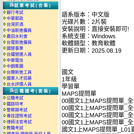
就業考試(合集)
銀行考試
語系版本：中文版
中華郵政
光碟片數：2片裝
台灣菸酒
安裝說明：直接安裝即可!
中油新進僱員
系統支援：Windows
農田水利會
台電新進僱員
軟體類型：教育軟體
國營事業
更新日期：2025.08.19
台鐵營運人員
中華電信
中鋼集團
國文
台糖新進工員
國軍人才招募
1年級
台水評價人員
學習單
公職國考(套裝)
MAPS提問單
公職考試
00國文1上MAPS提問單_全
鐵路特考
00國文1上MAPS提問單_全冊
警察類考試
00國文1上MAPS提問單_全
專技證照考試
00國文1上MAPS提問單_全冊
律師法官考試
教職考試
國文1上MAPS提問單_L01夏
調查局.國安局.外交人員