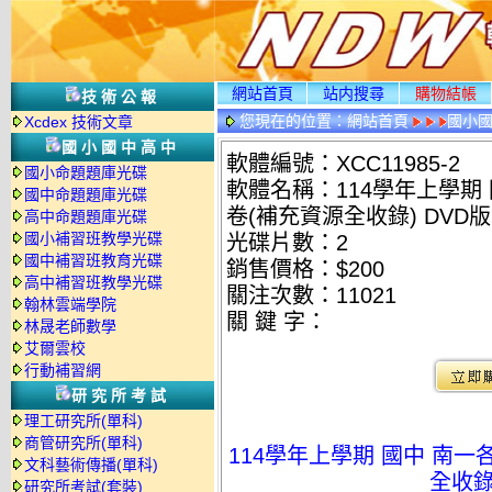
網站首頁
站内搜尋
購物結帳
技術公報
您現在的位置：
網站首頁
國小
Xcdex 技術文章
國小國中高中
軟體編號：XCC11985-2
國小命題題庫光碟
軟體名稱：114學年上學期
國中命題題庫光碟
卷(補充資源全收錄) DVD版
高中命題題庫光碟
國小補習班教學光碟
光碟片數：2
國中補習班教育光碟
銷售價格：$200
高中補習班教學光碟
關注次數：
11021
翰林雲端學院
關 鍵 字：
林晟老師數學
艾爾雲校
行動補習網
研究所考試
理工研究所(單科)
商管研究所(單科)
114學年上學期 國中 南
文科藝術傳播(單科)
全收錄)
研究所考試(套裝)