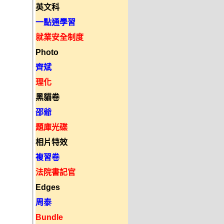
英文科
一點通學習
就業安全制度
Photo
齊斌
理化
黑貓卷
邵爺
題庫光碟
相片特效
複習卷
法院書記官
Edges
周泰
Bundle