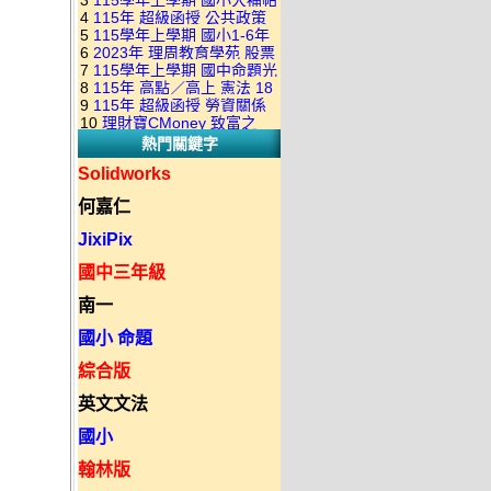
3
115學年上學期 國小大補帖
康軒版 國語+數學+社會+生活
+自然 1-6年級 教學光碟DVD
4
115年 超級函授 公共政策
翰林版 國語+數學+社會+生活
+自然 1-6年級 教學光碟DVD
版(3DVD)
5
115學年上學期 國小1-6年
22堂課+總複習 張楚老師 含
+自然 1-6年級 教學光碟DVD
版(3DVD)
6
2023年 理周教育學苑 股票
級 習作解答(含康軒.南一.翰林
PDF講義 函授DVD(9DVD)
版(3DVD)
7
115學年上學期 國中命題光
當沖煉金術 主講：朱家泓 國
全版本.全科目)合輯版 DVD版
8
115年 高點／高上 憲法 18
碟 翰林版 英文科 1-3年級 題
語發音 DVD版
9
115年 超級函授 勞資關係
堂課 宗台大老師 含PDF講義
庫光碟
10
理財寶CMoney 致富之
概要 11堂課+總複習 陸川老
函授DVD(8DVD)【適用於律
熱門關鍵字
道：上班族飆股攻略班 主
師 含PDF講義 函授
師司法考試】
講：朱家泓+林穎 國語發音
DVD(5DVD)
Solidworks
DVD版
何嘉仁
JixiPix
國中三年級
南一
國小 命題
綜合版
英文文法
國小
翰林版