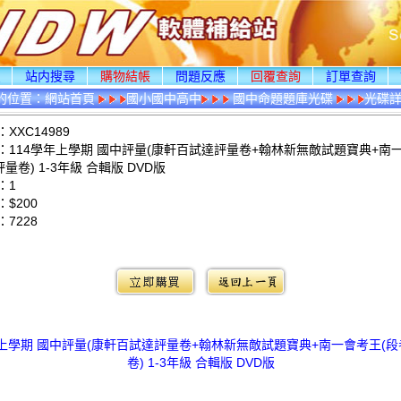
頁
站内搜尋
購物結帳
問題反應
回覆查詢
訂單查詢
的位置：
網站首頁
國小國中高中
國中命題題庫光碟
光碟
XXC14989
：114學年上學期 國中評量(康軒百試達評量卷+翰林新無敵試題寶典+南
評量卷) 1-3年級 合輯版 DVD版
：1
$200
：
7228
：
年上學期 國中評量(康軒百試達評量卷+翰林新無敵試題寶典+南一會考王(段
卷) 1-3年級 合輯版 DVD版