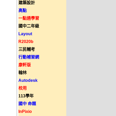
建築設計
高點
一點通學習
國中二年級
Layout
R2020b
三民輔考
行動補習網
康軒版
翰林
Autodesk
校用
113學年
國中 命題
InPixio