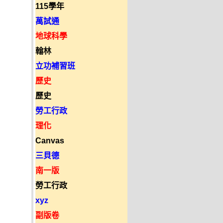
115學年
萬試通
地球科學
翰林
立功補習班
歷史
歷史
勞工行政
理化
Canvas
三貝德
南一版
勞工行政
xyz
副版卷