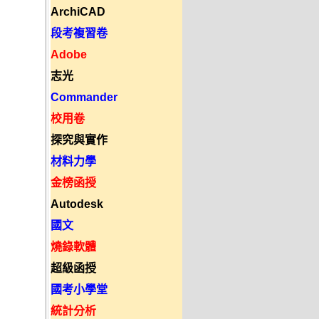
ArchiCAD
段考複習卷
Adobe
志光
Commander
校用卷
探究與實作
材料力學
金榜函授
Autodesk
國文
燒錄軟體
超級函授
國考小學堂
統計分析