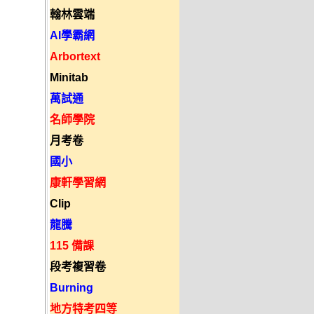
翰林雲端
AI學霸網
Arbortext
Minitab
萬試通
名師學院
月考卷
國小
康軒學習網
Clip
龍騰
115 備課
段考複習卷
Burning
地方特考四等