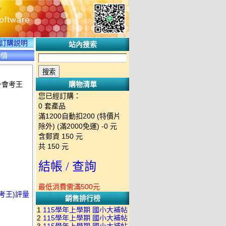
訂購説明
站內搜索
詳情
一會考王
購物清單
您已經訂購：
0
套產品
滿1200自動扣200 (特價片
除外) (滿2000免運)
-0 元
含郵資
150
元
共
150
元
結帳 / 查詢
最低消費需滿500元
考王)評量
銷售排行榜
1
115學年上學期 國小大補帖
2
115學年上學期 國小大補帖
南一版 國語+數學+社會+生活