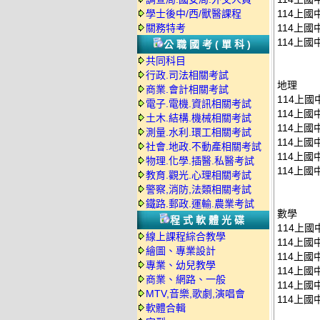
學士後中/西/獸醫課程
114上國
關務特考
114上國
114上國
公職國考(單科)
共同科目
行政.司法相關考試
地理
商業.會計相關考試
114上國
電子.電機.資訊相關考試
114上國
土木.結構.機械相關考試
114上國
測量.水利.環工相關考試
114上國
社會.地政.不動產相關考試
114上國
物理.化學.插醫.私醫考試
114上國
教育.觀光.心理相關考試
警察,消防,法類相關考試
鐵路.郵政.運輸.農業考試
數學
程式軟體光碟
114上國
線上課程綜合教學
114上國
繪圖、專業設計
114上國
專業、幼兒教學
114上國
商業、網路、一般
114上國
MTV,音樂,歌劇,演唱會
114上國
軟體合輯