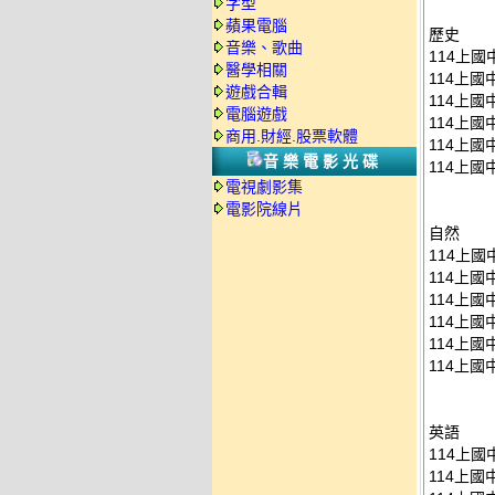
字型
蘋果電腦
歷史
音樂、歌曲
114上國
醫學相關
114上國
遊戲合輯
114上國
電腦遊戲
114上國
商用.財經.股票軟體
114上國
音樂電影光碟
114上國
電視劇影集
電影院線片
自然
114上國
114上國
114上國
114上國
114上國
114上國
英語
114上國
114上國