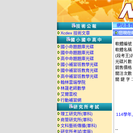
網站首
技術公報
您現在
Xcdex 技術文章
國小國中高中
軟體編號：
國小命題題庫光碟
軟體名稱
國中命題題庫光碟
(段考王)
高中命題題庫光碟
光碟片數
國小補習班教學光碟
銷售價格：
國中補習班教育光碟
關注次數
高中補習班教學光碟
關 鍵 字
翰林雲端學院
林晟老師數學
艾爾雲校
行動補習網
研究所考試
理工研究所(單科)
114學
商管研究所(單科)
文科藝術傳播(單科)
--
研究所考試(套裝)