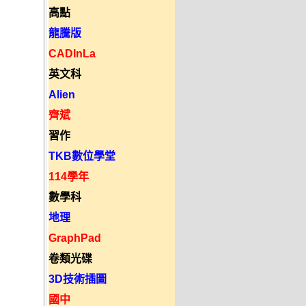
高點
龍騰版
CADInLa
英文科
Alien
齊斌
習作
TKB數位學堂
114學年
數學科
地理
GraphPad
卷類光碟
3D技術插圖
國中