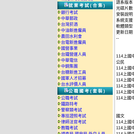
語系版本
就業考試(合集)
光碟片數
銀行考試
安裝說明
中華郵政
系統支援：
台灣菸酒
軟體類型
中油新進僱員
更新日期：2
農田水利會
--
台電新進僱員
國營事業
台鐵營運人員
114上國
中華電信
公民
中鋼集團
114上國
台糖新進工員
114上國
國軍人才招募
114上國
台水評價人員
114上國
公職國考(套裝)
114上國
公職考試
114上國
鐵路特考
警察類考試
專技證照考試
國文
律師法官考試
114上國
教職考試
114上國
調查局.國安局.外交人員
114上國