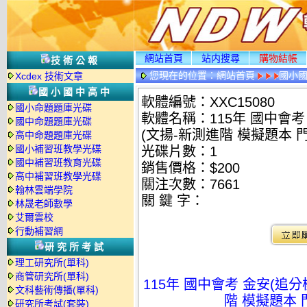
網站首頁
站内搜尋
購物結帳
技術公報
您現在的位置：
網站首頁
國小
Xcdex 技術文章
國小國中高中
軟體編號：XXC15080
國小命題題庫光碟
軟體名稱：115年 國中會考
國中命題題庫光碟
(文揚-新測進階 模擬題本 
高中命題題庫光碟
國小補習班教學光碟
光碟片數：1
國中補習班教育光碟
銷售價格：$200
高中補習班教學光碟
關注次數：
7661
翰林雲端學院
關 鍵 字：
林晟老師數學
艾爾雲校
行動補習網
研究所考試
理工研究所(單科)
商管研究所(單科)
115年 國中會考 金安(追分
文科藝術傳播(單科)
階 模擬題本 
研究所考試(套裝)