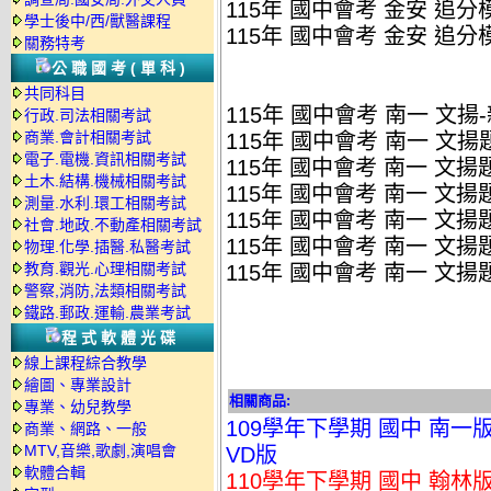
115年 國中會考 金安 追分
學士後中/西/獸醫課程
115年 國中會考 金安 追
關務特考
公職國考(單科)
共同科目
115年 國中會考 南一 文揚
行政.司法相關考試
商業.會計相關考試
115年 國中會考 南一 文揚
電子.電機.資訊相關考試
115年 國中會考 南一 文揚
土木.結構.機械相關考試
115年 國中會考 南一 文揚
測量.水利.環工相關考試
115年 國中會考 南一 文揚
社會.地政.不動產相關考試
115年 國中會考 南一 文揚
物理.化學.插醫.私醫考試
教育.觀光.心理相關考試
115年 國中會考 南一 文
警察,消防,法類相關考試
鐵路.郵政.運輸.農業考試
程式軟體光碟
線上課程綜合教學
繪圖、專業設計
相關商品:
專業、幼兒教學
109學年下學期 國中 南一
商業、網路、一般
MTV,音樂,歌劇,演唱會
VD版
軟體合輯
110學年下學期 國中 翰林