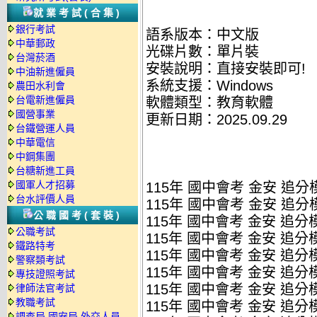
就業考試(合集)
銀行考試
語系版本：中文版
中華郵政
光碟片數：單片裝
台灣菸酒
安裝說明：直接安裝即可!
中油新進僱員
系統支援：Windows
農田水利會
台電新進僱員
軟體類型：教育軟體
國營事業
更新日期：2025.09.29
台鐵營運人員
中華電信
中鋼集團
台糖新進工員
國軍人才招募
115年 國中會考 金安 追
台水評價人員
115年 國中會考 金安 追分
公職國考(套裝)
115年 國中會考 金安 追分
公職考試
115年 國中會考 金安 追分
鐵路特考
115年 國中會考 金安 追分
警察類考試
115年 國中會考 金安 追分
專技證照考試
115年 國中會考 金安 追分
律師法官考試
教職考試
115年 國中會考 金安 追分
調查局.國安局.外交人員