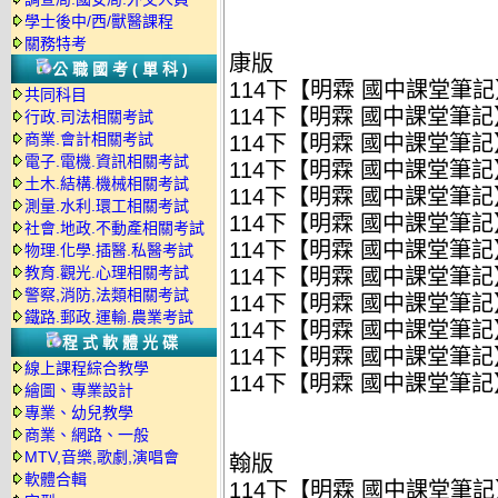
學士後中/西/獸醫課程
關務特考
康版
公職國考(單科)
114下【明霖 國中課堂筆記】
共同科目
114下【明霖 國中課堂筆記】
行政.司法相關考試
商業.會計相關考試
114下【明霖 國中課堂筆記】
電子.電機.資訊相關考試
114下【明霖 國中課堂筆記】
土木.結構.機械相關考試
114下【明霖 國中課堂筆記】
測量.水利.環工相關考試
114下【明霖 國中課堂筆記】
社會.地政.不動產相關考試
114下【明霖 國中課堂筆記】
物理.化學.插醫.私醫考試
教育.觀光.心理相關考試
114下【明霖 國中課堂筆記】
警察,消防,法類相關考試
114下【明霖 國中課堂筆記】
鐵路.郵政.運輸.農業考試
114下【明霖 國中課堂筆記】
程式軟體光碟
114下【明霖 國中課堂筆記】
線上課程綜合教學
114下【明霖 國中課堂筆記】
繪圖、專業設計
專業、幼兒教學
商業、網路、一般
MTV,音樂,歌劇,演唱會
翰版
軟體合輯
114下【明霖 國中課堂筆記】