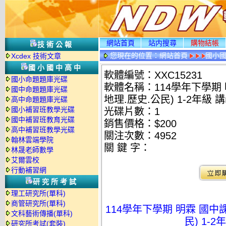
網站首頁
站内搜尋
購物結帳
技術公報
您現在的位置：
網站首頁
國小
Xcdex 技術文章
國小國中高中
軟體編號：XXC15231
國小命題題庫光碟
軟體名稱：114學年下學期 
國中命題題庫光碟
地理.歷史.公民) 1-2年級 
高中命題題庫光碟
國小補習班教學光碟
光碟片數：1
國中補習班教育光碟
銷售價格：$200
高中補習班教學光碟
關注次數：
4952
翰林雲端學院
關 鍵 字：
林晟老師數學
艾爾雲校
行動補習網
研究所考試
理工研究所(單科)
商管研究所(單科)
114學年下學期 明霖 國中
文科藝術傳播(單科)
民) 1-
研究所考試(套裝)