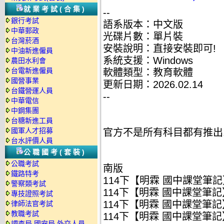
就業考試(合集)
--
銀行考試
語系版本：中文版
中華郵政
光碟片數：單片裝
台灣菸酒
安裝說明：直接安裝即可!
中油新進僱員
系統支援：Windows
農田水利會
台電新進僱員
軟體類型：教育軟體
國營事業
更新日期：2026.02.14
台鐵營運人員
--
中華電信
中鋼集團
台糖新進工員
國軍人才招募
官方不是所有科目都有推出
台水評價人員
公職國考(套裝)
公職考試
南版
鐵路特考
114下【明霖 國中課堂筆記】
警察類考試
114下【明霖 國中課堂筆記】
專技證照考試
114下【明霖 國中課堂筆記】
律師法官考試
教職考試
114下【明霖 國中課堂筆記】
調查局.國安局.外交人員