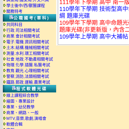
111學年下學期 高中 南一
學士後中/西/獸醫課程
110學年下學期 技術型高中命
關務特考
綱 題庫光碟
公職國考(單科)
109學年下學期 高中命題光碟
共同科目
題庫光碟(非更新版，內含
行政.司法相關考試
109學年上學期 高中大補帖
商業.會計相關考試
電子.電機.資訊相關考試
土木.結構.機械相關考試
測量.水利.環工相關考試
社會.地政.不動產相關考試
物理.化學.插醫.私醫考試
教育.觀光.心理相關考試
警察,消防,法類相關考試
鐵路.郵政.運輸.農業考試
程式軟體光碟
線上課程綜合教學
繪圖、專業設計
專業、幼兒教學
商業、網路、一般
MTV,音樂,歌劇,演唱會
軟體合輯