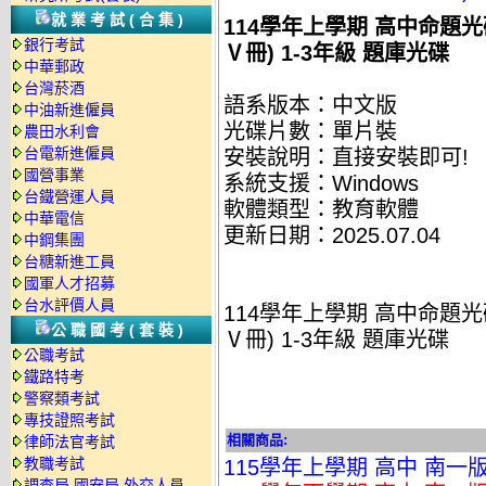
就業考試(合集)
114學年上學期 高中命題光碟
銀行考試
Ⅴ冊) 1-3年級 題庫光碟
中華郵政
台灣菸酒
語系版本：中文版
中油新進僱員
光碟片數：單片裝
農田水利會
台電新進僱員
安裝說明：直接安裝即可!
國營事業
系統支援：Windows
台鐵營運人員
軟體類型：教育軟體
中華電信
更新日期：2025.07.04
中鋼集團
台糖新進工員
國軍人才招募
台水評價人員
114學年上學期 高中命題光碟
公職國考(套裝)
Ⅴ冊) 1-3年級 題庫光碟
公職考試
鐵路特考
警察類考試
專技證照考試
相關商品:
律師法官考試
教職考試
115學年上學期 高中 南一
調查局.國安局.外交人員