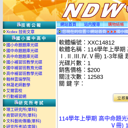
網站首頁
站内搜尋
購物結帳
技術公報
您現在的位置：
網站首頁
國小
Xcdex 技術文章
國小國中高中
軟體編號：XXC14812
國小命題題庫光碟
軟體名稱：114學年上學期 
國中命題題庫光碟
Ⅰ.Ⅱ.Ⅲ.Ⅳ.Ⅴ冊) 1-3年級
高中命題題庫光碟
國小補習班教學光碟
光碟片數：1
國中補習班教育光碟
銷售價格：$200
高中補習班教學光碟
關注次數：
12583
翰林雲端學院
關 鍵 字：
林晟老師數學
艾爾雲校
行動補習網
研究所考試
理工研究所(單科)
商管研究所(單科)
114學年上學期 高中命題光碟
文科藝術傳播(單科)
Ⅴ冊) 
研究所考試(套裝)