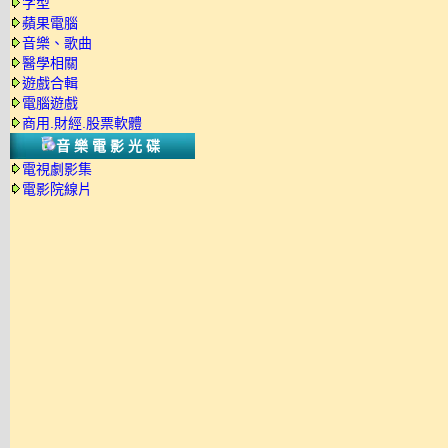
字型
蘋果電腦
音樂、歌曲
醫學相關
遊戲合輯
電腦遊戲
商用.財經.股票軟體
音樂電影光碟
電視劇影集
電影院線片