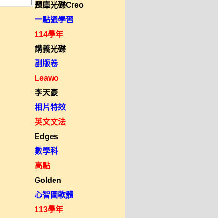
題庫光碟Creo
一點通學習
114學年
講義光碟
副版卷
Leawo
李天豪
相片特效
英文文法
Edges
數學科
高點
Golden
心智圖軟體
113學年