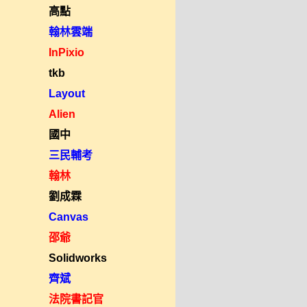
高點
翰林雲端
InPixio
tkb
Layout
Alien
國中
三民輔考
翰林
劉成霖
Canvas
邵爺
Solidworks
齊斌
法院書記官