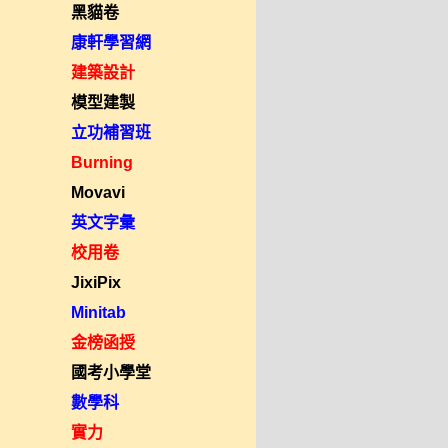
黑貓卷
康軒學習網
建築設計
模型建製
立功補習班
Burning
Movavi
英文字彙
校用卷
JixiPix
Minitab
金榜函授
國考小學堂
數學科
實力