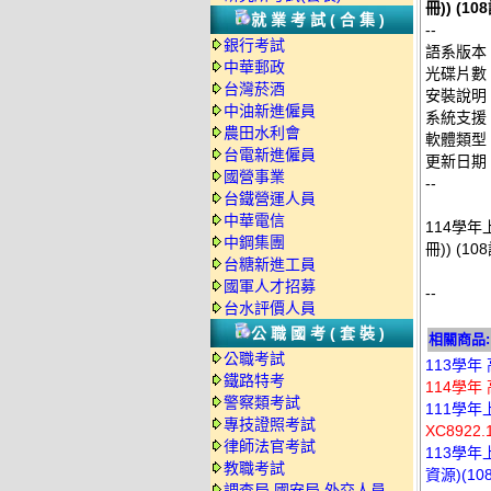
冊)) (1
就業考試(合集)
--
銀行考試
語系版本
中華郵政
光碟片數
台灣菸酒
安裝說明
中油新進僱員
系統支援：
農田水利會
軟體類型
台電新進僱員
更新日期：2
國營事業
--
台鐵營運人員
中華電信
114學年
中鋼集團
冊)) (1
台糖新進工員
國軍人才招募
--
台水評價人員
公職國考(套裝)
相關商品:
公職考試
113學年
鐵路特考
114學年
警察類考試
111學年
專技證照考試
XC892
律師法官考試
113學年
教職考試
資源)(1
調查局.國安局.外交人員