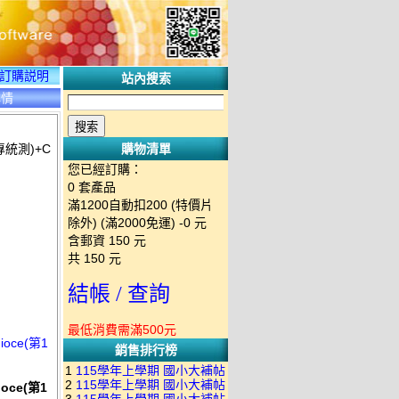
訂購説明
站內搜索
詳情
統測)+C
購物清單
您已經訂購：
0
套產品
滿1200自動扣200 (特價片
除外) (滿2000免運)
-0 元
含郵資
150
元
共
150
元
結帳 / 查詢
最低消費需滿500元
oce(第1
銷售排行榜
1
115學年上學期 國小大補帖
2
115學年上學期 國小大補帖
ce(第1
南一版 國語+數學+社會+生活