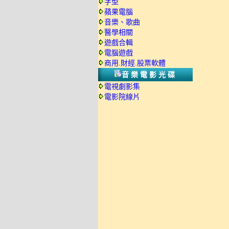
字型
蘋果電腦
音樂、歌曲
醫學相關
遊戲合輯
電腦遊戲
商用.財經.股票軟體
音樂電影光碟
電視劇影集
電影院線片