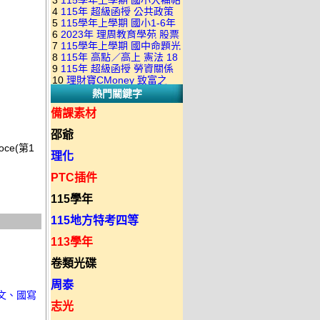
3
115學年上學期 國小大補帖
康軒版 國語+數學+社會+生活
+自然 1-6年級 教學光碟DVD
4
115年 超級函授 公共政策
翰林版 國語+數學+社會+生活
+自然 1-6年級 教學光碟DVD
版(3DVD)
5
115學年上學期 國小1-6年
22堂課+總複習 張楚老師 含
+自然 1-6年級 教學光碟DVD
版(3DVD)
6
2023年 理周教育學苑 股票
級 習作解答(含康軒.南一.翰林
PDF講義 函授DVD(9DVD)
版(3DVD)
7
115學年上學期 國中命題光
當沖煉金術 主講：朱家泓 國
全版本.全科目)合輯版 DVD版
8
115年 高點／高上 憲法 18
碟 翰林版 英文科 1-3年級 題
語發音 DVD版
9
115年 超級函授 勞資關係
堂課 宗台大老師 含PDF講義
庫光碟
10
理財寶CMoney 致富之
概要 11堂課+總複習 陸川老
函授DVD(8DVD)【適用於律
熱門關鍵字
道：上班族飆股攻略班 主
師 含PDF講義 函授
師司法考試】
講：朱家泓+林穎 國語發音
DVD(5DVD)
備課素材
DVD版
邵爺
ce(第1
理化
PTC插件
115學年
115地方特考四等
113學年
卷類光碟
周泰
古文、國寫
志光