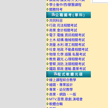
學士後中/西/獸醫課程
關務特考
公職國考(單科)
共同科目
行政.司法相關考試
商業.會計相關考試
電子.電機.資訊相關考試
土木.結構.機械相關考試
測量.水利.環工相關考試
社會.地政.不動產相關考試
物理.化學.插醫.私醫考試
教育.觀光.心理相關考試
警察,消防,法類相關考試
鐵路.郵政.運輸.農業考試
程式軟體光碟
線上課程綜合教學
繪圖、專業設計
專業、幼兒教學
商業、網路、一般
MTV,音樂,歌劇,演唱會
軟體合輯