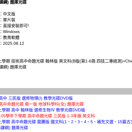
08課綱) 題庫光碟
：中文版
：單片裝
：直接安裝即可!
Windows
：教育軟體
025.08.12
上學期 技術高中命題光碟 翰林版 英文科(B版(第1-6冊.四技二專統測)+Chio
08課綱) 題庫光碟
 高中 三民版 選修物理(I) 教學光碟DVD版
 高中命題光碟 南一版 地球科學科(全) 題庫光碟
上學期 高中 翰林版 選修生物Ⅳ 教學光碟DVD版
2.105學年下學期 高中命題光碟 三民版 1-3年級 英文科
上學期 高中命題光碟 龍騰版 國文科(1、2、3、4、5、補充文選、15篇
08課綱) 題庫光碟