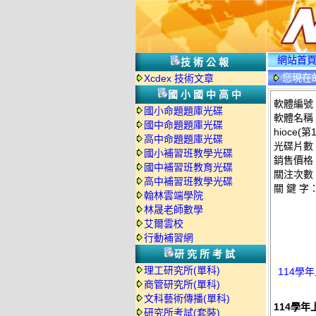
網站首
技術公報
您現在
Xcdex 技術文章
國小國中高中
軟體編號：
國小命題題庫光碟
軟體名稱：
國中命題題庫光碟
hioce(
高中命題題庫光碟
光碟片數
國小補習班教學光碟
銷售價格：
國中補習班教育光碟
關注次數
高中補習班教學光碟
關 鍵 字
翰林雲端學院
林晟老師數學
艾爾雲校
行動補習網
研究所考試
理工研究所(單科)
114學年
商管研究所(單科)
文科藝術傳播(單科)
114學年
研究所考試(套裝)