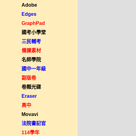
Adobe
Edges
GraphPad
國考小學堂
三民輔考
備課素材
名師學院
國中一年級
副版卷
卷類光碟
Eraser
高中
Movavi
法院書記官
114學年