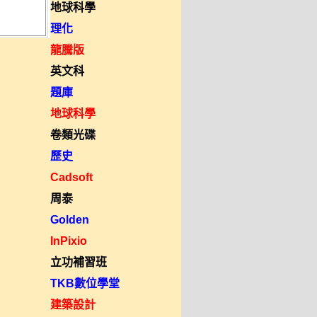
地球科學
理化
龍騰版
英文科
題庫
地球科學
卷類光碟
歷史
Cadsoft
周泰
Golden
InPixio
立功補習班
TKB數位學堂
建築設計