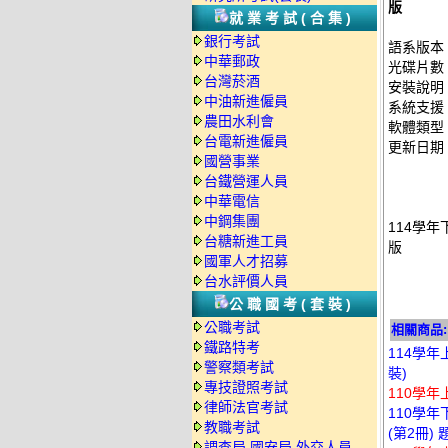
版
就業考試(合集)
銀行考試
語系版本
中華郵政
光碟片數
台灣菸酒
安裝說明
中油新進僱員
系統支援：
農田水利會
軟體類型
台電新進僱員
更新日期：2
國營事業
台鐵營運人員
中華電信
中鋼集團
114學年
台糖新進工員
版
國軍人才招募
台水評價人員
公職國考(套裝)
公職考試
相關商品:
鐵路特考
114學年
警察類考試
裝)
專技證照考試
110學年
律師法官考試
110學年下
教職考試
(第2冊)
調查局.國安局.外交人員