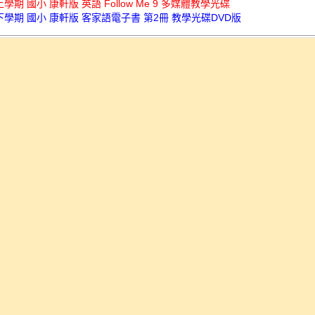
上學期 國小 康軒版 英語 Follow Me 9 多媒體教學光碟
下學期 國小 康軒版 客家語電子書 第2冊 教學光碟DVD版