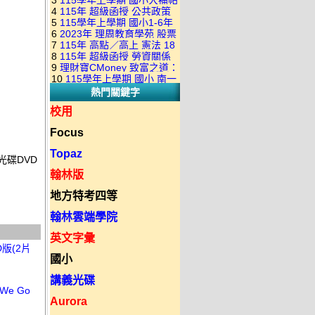
3
115學年上學期 國小大補帖
康軒版 國語+數學+社會+生活
+自然 1-6年級 教學光碟DVD
4
115年 超級函授 公共政策
翰林版 國語+數學+社會+生活
+自然 1-6年級 教學光碟DVD
版(3DVD)
5
115學年上學期 國小1-6年
22堂課+總複習 張楚老師 含
+自然 1-6年級 教學光碟DVD
版(3DVD)
6
2023年 理周教育學苑 股票
級 習作解答(含康軒.南一.翰林
PDF講義 函授DVD(9DVD)
版(3DVD)
7
115年 高點／高上 憲法 18
當沖煉金術 主講：朱家泓 國
全版本.全科目)合輯版 DVD版
8
115年 超級函授 勞資關係
堂課 宗台大老師 含PDF講義
語發音 DVD版
9
理財寶CMoney 致富之道：
概要 11堂課+總複習 陸川老
函授DVD(8DVD)【適用於律
10
115學年上學期 國小 南一
上班族飆股攻略班 主講：朱
師 含PDF講義 函授
師司法考試】
熱門關鍵字
版 教師手冊(全年級、全領域)
家泓+林穎 國語發音 DVD版
DVD(5DVD)
教學光碟DVD版
校用
Focus
Topaz
光碟DVD
翰林版
地方特考四等
翰林雲端學院
英文字彙
版(2片
國小
講義光碟
We Go
Aurora