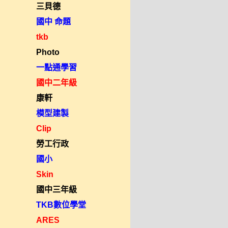
三貝德
國中 命題
tkb
Photo
一點通學習
國中二年級
康軒
模型建製
Clip
勞工行政
國小
Skin
國中三年級
TKB數位學堂
ARES