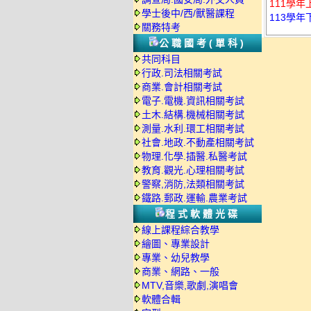
111學年
學士後中/西/獸醫課程
113學年
關務特考
公職國考(單科)
共同科目
行政.司法相關考試
商業.會計相關考試
電子.電機.資訊相關考試
土木.結構.機械相關考試
測量.水利.環工相關考試
社會.地政.不動產相關考試
物理.化學.插醫.私醫考試
教育.觀光.心理相關考試
警察,消防,法類相關考試
鐵路.郵政.運輸.農業考試
程式軟體光碟
線上課程綜合教學
繪圖、專業設計
專業、幼兒教學
商業、網路、一般
MTV,音樂,歌劇,演唱會
軟體合輯