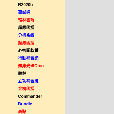
R2020b
萬試通
翰林雲端
超級函授
分析系統
超級函授
心智圖軟體
行動補習網
題庫光碟Creo
翰林
立功補習班
金榜函授
Commander
Bundle
高點