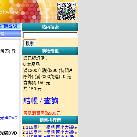
訂購説明
站內搜索
詳情
解答) 教
購物清單
您已經訂購：
0
套產品
滿1200自動扣200 (特價片
除外) (滿2000免運)
-0 元
含郵資
150
元
共
150
元
結帳 / 查詢
最低消費需滿500元
學光碟DVD
銷售排行榜
1
115學年上學期 國小大補帖
2
115學年上學期 國小大補帖
學光碟DVD
南一版 國語+數學+社會+生活