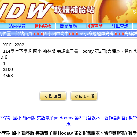
頁
站内搜尋
購物結帳
問題反應
回覆查詢
訂單查詢
的位置：
網站首頁
國小國中高中
國小命題題庫光碟
光碟
XCC12202
114學年下學期 國小 翰林版 英語電子書 Hooray 第2冊(含課本、習作含
VD版
：1
$100
：
4558
：
下學期 國小 翰林版 英語電子書 Hooray 第2冊(含課本、習作含解答) 教
版
下學期 國小 翰林版 英語電子書 Hooray 第2冊(含課本、習作含解答) 教