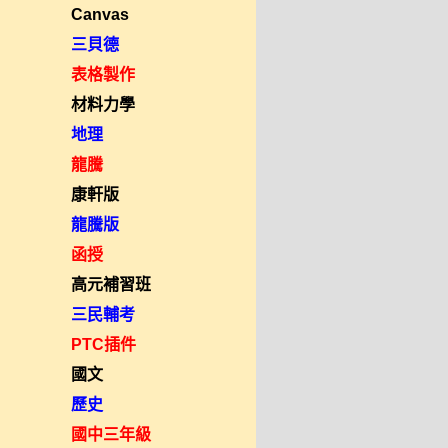
Canvas
三貝德
表格製作
材料力學
地理
龍騰
康軒版
龍騰版
函授
高元補習班
三民輔考
PTC插件
國文
歷史
國中三年級