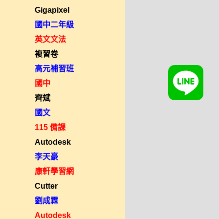
Gigapixel
國中二年級
英文文法
複習卷
高元補習班
國中
齊斌
國文
115 備課
Autodesk
李天豪
康軒學習網
Cutter
劉成霖
Autodesk