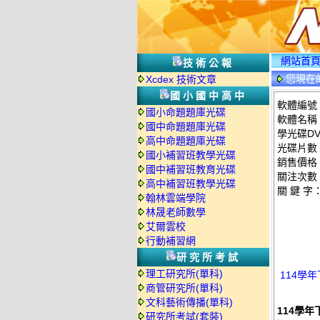
網站首
技術公報
您現在
Xcdex 技術文章
國小國中高中
軟體編號：
國小命題題庫光碟
軟體名稱：
國中命題題庫光碟
學光碟D
高中命題題庫光碟
光碟片數
國小補習班教學光碟
銷售價格：
國中補習班教育光碟
關注次數
高中補習班教學光碟
關 鍵 字
翰林雲端學院
林晟老師數學
艾爾雲校
行動補習網
研究所考試
理工研究所(單科)
114學年
商管研究所(單科)
文科藝術傳播(單科)
114學年
研究所考試(套裝)