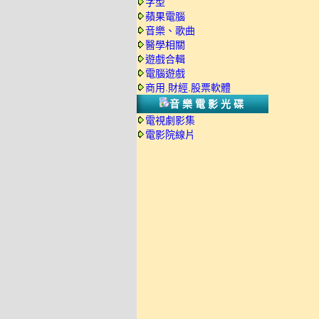
字型
蘋果電腦
音樂、歌曲
醫學相關
遊戲合輯
電腦遊戲
商用.財經.股票軟體
音樂電影光碟
電視劇影集
電影院線片