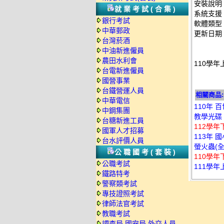
安裝說明
就業考試(合集)
系統支援：
銀行考試
軟體類型
中華郵政
更新日期：2
台灣菸酒
中油新進僱員
農田水利會
110學年
台電新進僱員
國營事業
台鐵營運人員
相關商品:
中華電信
110年 
中鋼集團
教學光碟
台糖新進工員
112學年
國軍人才招募
113年 
台水評價人員
螢火蟲(全
公職國考(套裝)
110學年
公職考試
111學年
鐵路特考
警察類考試
專技證照考試
律師法官考試
教職考試
調查局.國安局.外交人員