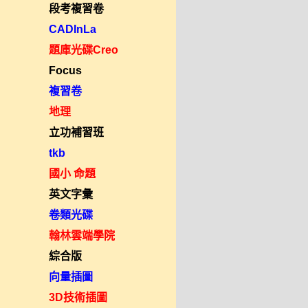
段考複習卷
CADInLa
題庫光碟Creo
Focus
複習卷
地理
立功補習班
tkb
國小 命題
英文字彙
卷類光碟
翰林雲端學院
綜合版
向量插圖
3D技術插圖