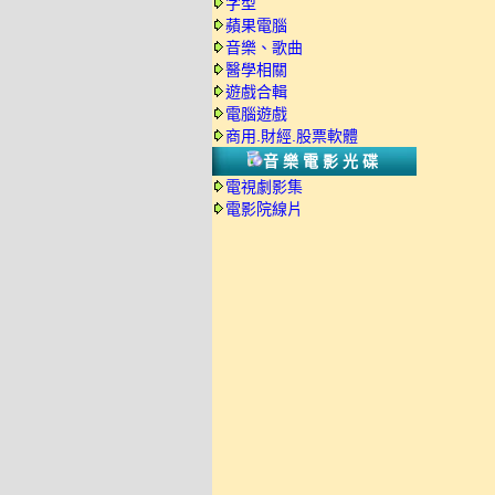
字型
蘋果電腦
音樂、歌曲
醫學相關
遊戲合輯
電腦遊戲
商用.財經.股票軟體
音樂電影光碟
電視劇影集
電影院線片