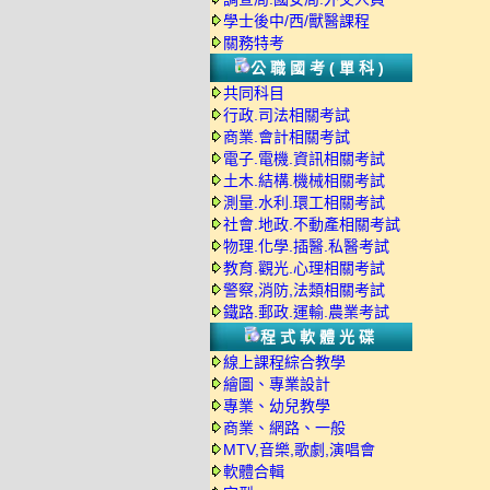
學士後中/西/獸醫課程
關務特考
公職國考(單科)
共同科目
行政.司法相關考試
商業.會計相關考試
電子.電機.資訊相關考試
土木.結構.機械相關考試
測量.水利.環工相關考試
社會.地政.不動產相關考試
物理.化學.插醫.私醫考試
教育.觀光.心理相關考試
警察,消防,法類相關考試
鐵路.郵政.運輸.農業考試
程式軟體光碟
線上課程綜合教學
繪圖、專業設計
專業、幼兒教學
商業、網路、一般
MTV,音樂,歌劇,演唱會
軟體合輯