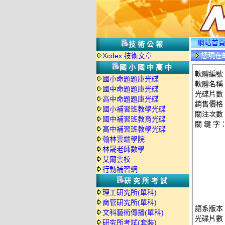
網站首
技術公報
您現在
Xcdex 技術文章
國小國中高中
軟體編號：
國小命題題庫光碟
軟體名稱：
國中命題題庫光碟
光碟片數
高中命題題庫光碟
銷售價格：
國小補習班教學光碟
關注次數
國中補習班教育光碟
關 鍵 字
高中補習班教學光碟
翰林雲端學院
林晟老師數學
艾爾雲校
行動補習網
研究所考試
理工研究所(單科)
商管研究所(單科)
語系版本
文科藝術傳播(單科)
光碟片數
研究所考試(套裝)