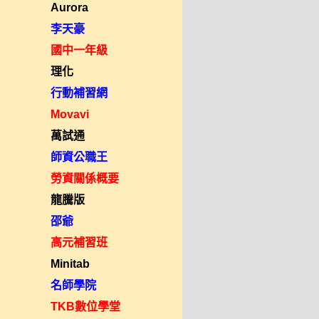
Aurora
李天豪
國中一年級
理化
行動補習網
Movavi
萬試通
師資公職王
勞資關係概要
龍騰版
邵爺
高元補習班
Minitab
名師學院
TKB數位學堂