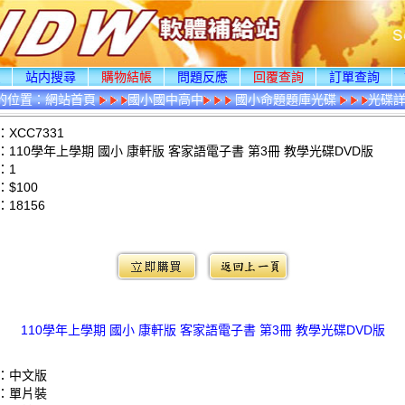
頁
站内搜尋
購物結帳
問題反應
回覆查詢
訂單查詢
的位置：
網站首頁
國小國中高中
國小命題題庫光碟
光碟
XCC7331
110學年上學期 國小 康軒版 客家語電子書 第3冊 教學光碟DVD版
：1
$100
：
18156
：
110學年上學期 國小 康軒版 客家語電子書 第3冊 教學光碟DVD版
：中文版
：單片裝