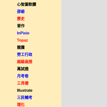
心智圖軟體
邵爺
歷史
習作
InPixio
Topaz
龍騰
勞工行政
超級函授
萬試通
月考卷
三貝德
Illustrate
三民輔考
理化