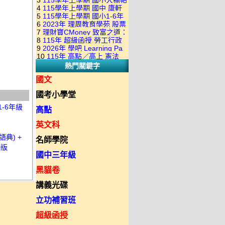
3
115學年上學期 國小大補帖
康軒版 國語+數學+社會+生活
+自然 1-6年級 教學光碟DVD
4
115學年上學期 國中 康軒
翰林版 國語+數學+社會+生活
+自然 1-6年級 教學光碟DVD
版(3DVD)
5
115學年上學期 國小1-6年
各科平時練習卷&段考複習卷
+自然 1-6年級 教學光碟DVD
版(3DVD)
6
2023年 理周教育學苑 股票
級 習作解答(含康軒.南一.翰林
(補充資源全收錄) DVD版(2片
版(3DVD)
7
理財寶CMoney 致富之道：
當沖煉金術 主講：朱家泓 國
全版本.全科目)合輯版 DVD版
裝)
8
115年 超級函授 勞工行政
上班族飆股攻略班 主講：朱
語發音 DVD版
9
2026年 學吧 Learning Pa
與勞工立法概要 18堂課+總複
家泓+林穎 國語發音 DVD版
10
115年 高點／高上 憲法
小王子 當沖X波段 08課 國語
習 陸川老師 含PDF講義 函授
熱門關鍵字
18堂課 宗台大老師 含PDF講
發音 DVD版(2DVD)
DVD(7DVD)
義 函授DVD(8DVD)【適用於
國文
律師司法考試】
國考小學堂
-6年級
高點
英文科
典) +
名師學院
D版
國中三年級
黑貓卷
講義光碟
立功補習班
超級函授