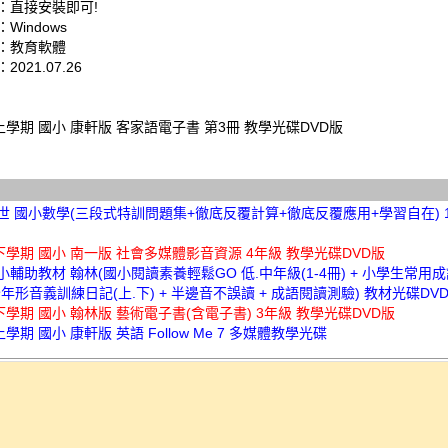
：直接安裝即可!
Windows
：教育軟體
021.07.26
上學期 國小 康軒版 客家語電子書 第3冊 教學光碟DVD版
百世 國小數學(三段式特訓問題集+徹底反覆計算+徹底反覆應用+學習自在) 1
下學期 國小 南一版 社會多媒體影音資源 4年級 教學光碟DVD版
國小輔助教材 翰林(國小閱讀素養輕鬆GO 低.中年級(1-4冊) + 小學生常用成語
年形音義訓練日記(上.下) + 半邊音不誤讀 + 成語閱讀測驗) 教材光碟DV
下學期 國小 翰林版 藝術電子書(含電子書) 3年級 教學光碟DVD版
上學期 國小 康軒版 英語 Follow Me 7 多媒體教學光碟