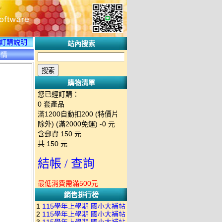
訂購説明
站內搜索
詳情
購物清單
您已經訂購：
0
套產品
滿1200自動扣200 (特價片
除外) (滿2000免運)
-0 元
含郵資
150
元
共
150
元
結帳 / 查詢
最低消費需滿500元
銷售排行榜
1
115學年上學期 國小大補帖
2
115學年上學期 國小大補帖
南一版 國語+數學+社會+生活