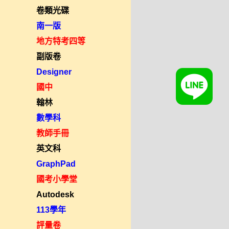
卷類光碟
南一版
地方特考四等
副版卷
Designer
國中
翰林
數學科
教師手冊
英文科
GraphPad
國考小學堂
Autodesk
113學年
評量卷