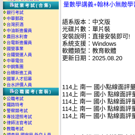
量數學講義+翰林小無敵學習數
就業考試(合集)
銀行考試
中華郵政
語系版本：中文版
台灣菸酒
光碟片數：單片裝
中油新進僱員
安裝說明：直接安裝即可!
農田水利會
台電新進僱員
系統支援：Windows
國營事業
軟體類型：教育軟體
台鐵營運人員
更新日期：2025.08.20
中華電信
中鋼集團
台糖新進工員
國軍人才招募
台水評價人員
114上 南一 國小點線面評
公職國考(套裝)
114上 南一 國小 點線面評量
公職考試
114上 南一 國小 點線面評量
鐵路特考
114上 南一 國小 點線面評量
警察類考試
114上 南一 國小 點線面評量
專技證照考試
律師法官考試
教職考試
調查局.國安局.外交人員