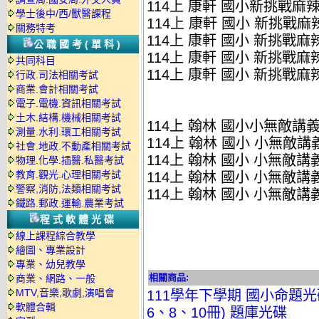
114上 康軒 國小新挑戰麻
學士後中/西/獸醫課程
114上 康軒 國小 新挑戰麻辣
關務特考
114上 康軒 國小 新挑戰麻辣
公職國考(單科)
114上 康軒 國小 新挑戰麻辣
共同科目
114上 康軒 國小 新挑戰麻辣
行政.司法相關考試
商業.會計相關考試
電子.電機.資訊相關考試
土木.結構.機械相關考試
114上 翰林 國小小無敵講
測量.水利.環工相關考試
114上 翰林 國小 小無敵講義 
社會.地政.不動產相關考試
114上 翰林 國小 小無敵講義 
物理.化學.插醫.私醫考試
教育.觀光.心理相關考試
114上 翰林 國小 小無敵講義 
警察,消防,法類相關考試
114上 翰林 國小 小無敵講義 
鐵路.郵政.運輸.農業考試
程式軟體光碟
線上課程綜合教學
繪圖、專業設計
專業、幼兒教學
相關商品:
商業、網路、一般
MTV,音樂,歌劇,演唱會
111學年下學期 國小命題光碟 康
軟體合輯
6、8、10冊) 題庫光碟