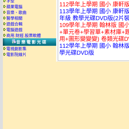
字型
112學年上學期 國小 康軒版 
蘋果電腦
113學年上學期 國小 康軒
音樂、歌曲
年級 教學光碟DVD版(2片裝
醫學相關
遊戲合輯
109學年上學期 翰林版 國小
電腦遊戲
+單元卷+學習單+素材庫+
商用.財經.股票軟體
用+圖形變變變) 卷類光碟D
音樂電影光碟
112學年上學期 國小 翰林
電視劇影集
學光碟DVD版
電影院線片