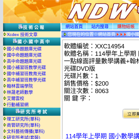
網站首頁
站内搜尋
購物結帳
技術公報
您現在的位置：
網站首頁
國小
Xcdex 技術文章
國小國中高中
軟體編號：XXC14954
國小命題題庫光碟
軟體名稱：114學年上學期
國中命題題庫光碟
一點線面評量數學講義+翰林
高中命題題庫光碟
國小補習班教學光碟
光碟DVD版
國中補習班教育光碟
光碟片數：1
高中補習班教學光碟
銷售價格：$200
翰林雲端學院
關注次數：
8063
林晟老師數學
關 鍵 字：
艾爾雲校
行動補習網
研究所考試
理工研究所(單科)
商管研究所(單科)
文科藝術傳播(單科)
114學年上學期 國小數學
研究所考試(套裝)