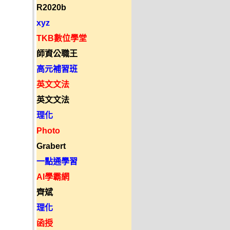
R2020b
xyz
TKB數位學堂
師資公職王
高元補習班
英文文法
英文文法
理化
Photo
Grabert
一點通學習
AI學霸網
齊斌
理化
函授