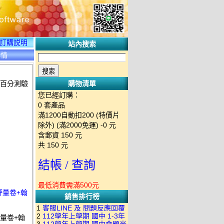
訂購説明
站內搜索
詳情
群百分測驗
購物清單
您已經訂購：
0
套產品
滿1200自動扣200 (特價片
除外) (滿2000免運)
-0 元
含郵資
150
元
共
150
元
結帳 / 查詢
最低消費需滿500元
評量卷+翰
銷售排行榜
1
客服LINE 及 問題反應回覆
2
112學年上學期 國中 1-3年
評量卷+翰
方式 下單後出現訂單編號就