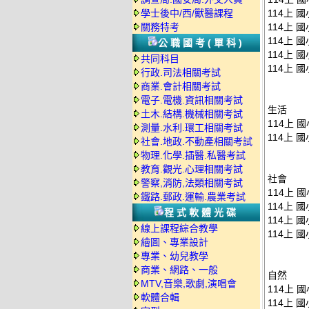
學士後中/西/獸醫課程
114上 
關務特考
114上 
114上 
公職國考(單科)
114上 
共同科目
114上 
行政.司法相關考試
商業.會計相關考試
電子.電機.資訊相關考試
生活
土木.結構.機械相關考試
114上 
測量.水利.環工相關考試
114上 
社會.地政.不動產相關考試
物理.化學.插醫.私醫考試
教育.觀光.心理相關考試
社會
警察,消防,法類相關考試
114上 
鐵路.郵政.運輸.農業考試
114上 
程式軟體光碟
114上 
線上課程綜合教學
114上 
繪圖、專業設計
專業、幼兒教學
商業、網路、一般
自然
MTV,音樂,歌劇,演唱會
114上 
軟體合輯
114上 