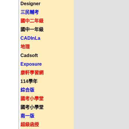
Designer
三民輔考
國中二年級
國中一年級
CADInLa
地理
Cadsoft
Exposure
康軒學習網
114學年
綜合版
國考小學堂
國考小學堂
南一版
超級函授