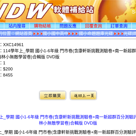
頁
站内搜尋
購物結帳
問題反應
回覆查詢
訂單查詢
的位置：
網站首頁
國小國中高中
國小命題題庫光碟
光碟
XXC14961
：114學年上_學期 國小1-6年級 門市卷(含康軒新挑戰測驗卷+南一新超
翰林小無敵學習卷)合輯版 DVD版
：1
$200
：
8455
：
年上_學期 國小1-6年級 門市卷(含康軒新挑戰測驗卷+南一新超群百分測驗
林小無敵學習卷)合輯版 DVD版
年上_學期 國小1-6年級 門市卷(含康軒新挑戰測驗卷+南一新超群百分測驗