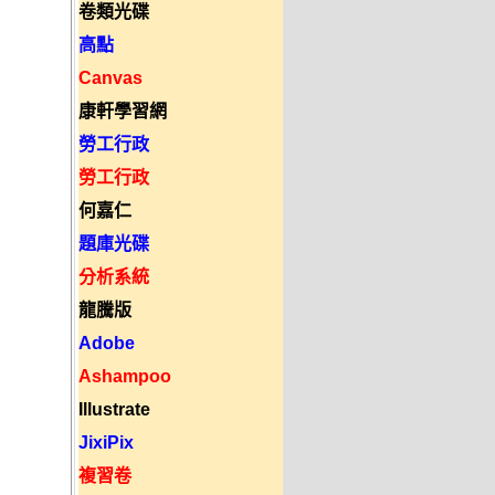
卷類光碟
高點
Canvas
康軒學習網
勞工行政
勞工行政
何嘉仁
題庫光碟
分析系統
龍騰版
Adobe
Ashampoo
Illustrate
JixiPix
複習卷