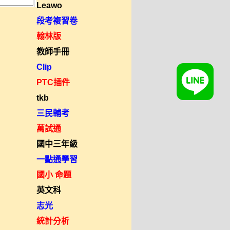
Leawo
段考複習卷
翰林版
教師手冊
Clip
PTC插件
tkb
三民輔考
萬試通
國中三年級
一點通學習
國小 命題
英文科
志光
統計分析