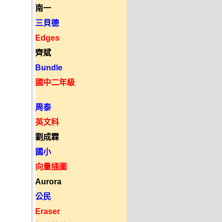
南一
三貝德
Edges
齊斌
Bundle
國中二年級
周泰
英文科
劉成霖
國小
向量插圖
Aurora
公民
Eraser