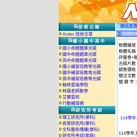
網站首
技術公報
您現在
Xcdex 技術文章
國小國中高中
軟體編號：
國小命題題庫光碟
軟體名稱
國中命題題庫光碟
評量卷+
高中命題題庫光碟
光碟片數
國小補習班教學光碟
銷售價格：
國中補習班教育光碟
關注次數
高中補習班教學光碟
關 鍵 字
翰林雲端學院
林晟老師數學
艾爾雲校
行動補習網
研究所考試
理工研究所(單科)
114學
商管研究所(單科)
文科藝術傳播(單科)
114學
研究所考試(套裝)