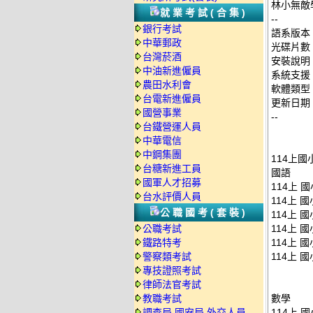
林小無敵學
就業考試(合集)
--
銀行考試
語系版本
中華郵政
光碟片數
台灣菸酒
安裝說明
中油新進僱員
系統支援：
農田水利會
軟體類型
台電新進僱員
更新日期：2
國營事業
--
台鐵營運人員
中華電信
中鋼集團
114上國
台糖新進工員
國語
國軍人才招募
114上 
台水評價人員
114上 
公職國考(套裝)
114上 
公職考試
114上 
鐵路特考
114上 
警察類考試
114上 
專技證照考試
律師法官考試
教職考試
數學
調查局.國安局.外交人員
114上 