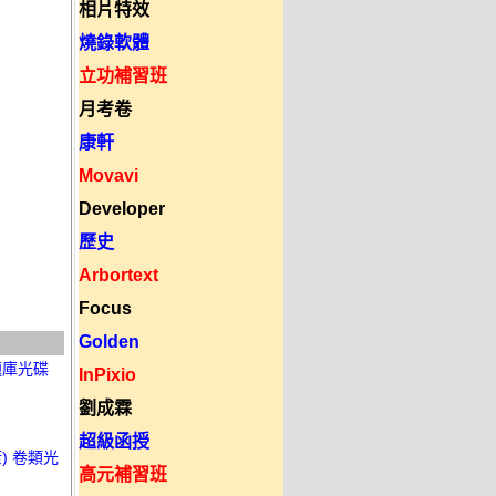
相片特效
燒錄軟體
立功補習班
月考卷
康軒
Movavi
Developer
歷史
Arbortext
Focus
Golden
 題庫光碟
InPixio
劉成霖
超級函授
) 卷類光
高元補習班