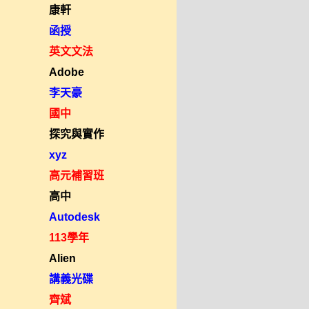
康軒
函授
英文文法
Adobe
李天豪
國中
探究與實作
xyz
高元補習班
高中
Autodesk
113學年
Alien
講義光碟
齊斌