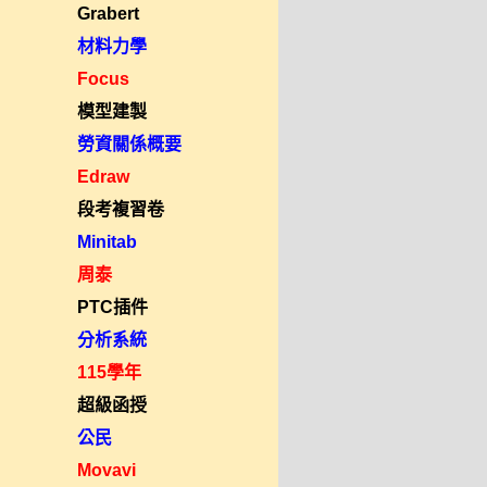
Grabert
材料力學
Focus
模型建製
勞資關係概要
Edraw
段考複習卷
Minitab
周泰
PTC插件
分析系統
115學年
超級函授
公民
Movavi