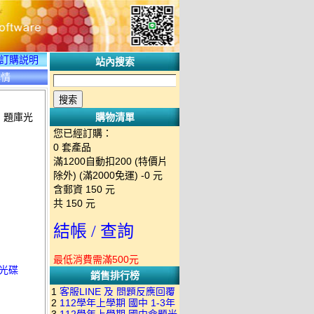
訂購説明
站內搜索
詳情
) 題庫光
購物清單
您已經訂購：
0
套產品
滿1200自動扣200 (特價片
除外) (滿2000免運)
-0 元
含郵資
150
元
共
150
元
結帳 / 查詢
最低消費需滿500元
庫光碟
銷售排行榜
1
客服LINE 及 問題反應回覆
2
112學年上學期 國中 1-3年
方式 下單後出現訂單編號就