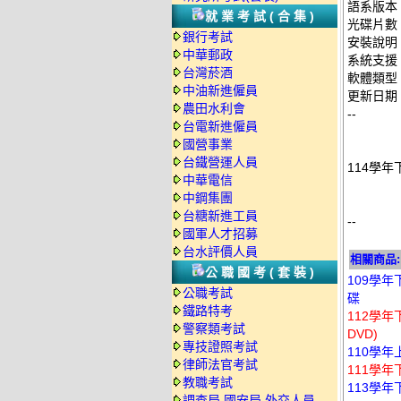
語系版本
就業考試(合集)
光碟片數
銀行考試
安裝說明
中華郵政
系統支援：
台灣菸酒
軟體類型
中油新進僱員
更新日期：2
農田水利會
--
台電新進僱員
國營事業
台鐵營運人員
114學年
中華電信
中鋼集團
台糖新進工員
--
國軍人才招募
台水評價人員
相關商品:
公職國考(套裝)
109學年下
公職考試
碟
鐵路特考
112學年
警察類考試
DVD)
專技證照考試
110學年
律師法官考試
111學年
教職考試
113學年下
調查局.國安局.外交人員