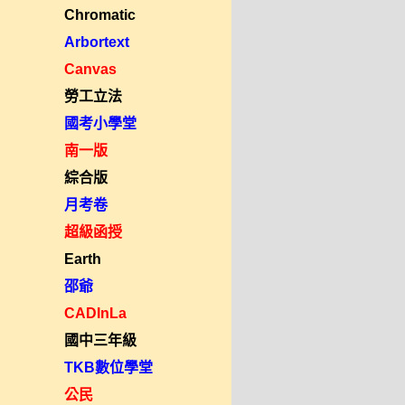
Chromatic
Arbortext
Canvas
勞工立法
國考小學堂
南一版
綜合版
月考卷
超級函授
Earth
邵爺
CADInLa
國中三年級
TKB數位學堂
公民