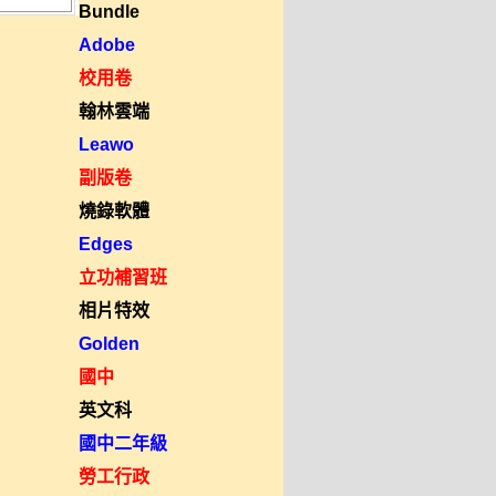
Bundle
Adobe
校用卷
翰林雲端
Leawo
副版卷
燒錄軟體
Edges
立功補習班
相片特效
Golden
國中
英文科
國中二年級
勞工行政