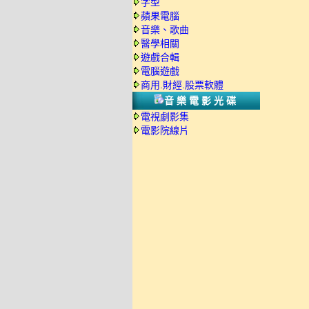
字型
蘋果電腦
音樂、歌曲
醫學相關
遊戲合輯
電腦遊戲
商用.財經.股票軟體
音樂電影光碟
電視劇影集
電影院線片