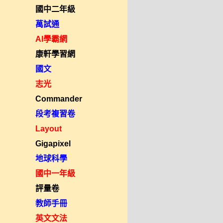
國中二年級
萬試通
AI學霸網
康軒學習網
國文
志光
Commander
段考複習卷
Layout
Gigapixel
地球科學
國中一年級
評量卷
教師手冊
英文文法