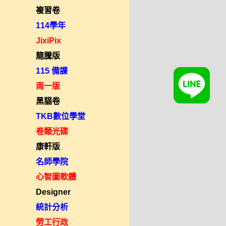
複習卷
114學年
JixiPix
龍騰版
115 備課
南一版
黑貓卷
TKB數位學堂
卷類光碟
康軒版
名師學院
心智圖軟體
Designer
統計分析
勞工行政