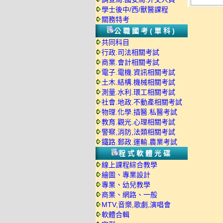
學士後中/西/獸醫課程
關務特考
公職國考(單科)
共同科目
行政.司法相關考試
商業.會計相關考試
電子.電機.資訊相關考試
土木.結構.機械相關考試
測量.水利.環工相關考試
社會.地政.不動產相關考試
物理.化學.插醫.私醫考試
教育.觀光.心理相關考試
警察,消防,法類相關考試
鐵路.郵政.運輸.農業考試
程式軟體光碟
線上課程綜合教學
繪圖、專業設計
專業、幼兒教學
商業、網路、一般
MTV,音樂,歌劇,演唱會
軟體合輯