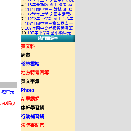
3
112學年上學期 國中命題光
級 校用卷 (含南一.康軒.翰林.
是訂購成功 不會有回覆信
4
113年最新版 國中 會考 複
碟 康軒版 1-3年級(含108課
全科目.全部卷.含解答)完整版
5
111年國中會考 翰林 3800
習卷講義 共18卷(含南一百分
綱)(全年級、全領域) 題庫光
(2DVD)
6
112學年上學期 國中講義-
應用題彙編 + 南一 3688 應用
百EZ+南一超會考+康軒麻辣
碟(不包含：藝文+綜合+健體)
7
112學年上學期 國中 1-3年
題型較難(康軒新挑戰麻辣講
題彙編+南一歷屆試題+康軒
+康軒會考勝經+康軒易點通
8
107年國中會考複習卷南一
級 習作解答+課本解答(含康
義+翰林超級翰將講義+南一學
3800+ 應用題彙編 1-3年級 卷
+康軒圖解E點通+漢華大聯盟
9
107年國中會考複習卷漢華
版 ( 點線面 )全科目.九科含解
軒.南一.翰林全版本.全科目)
習標竿講義) 1-3年級 合輯版
類光碟
10
107年下學期國小題庫光
+翰林大滿貫+翰林橘子+翰林
版 ( 達陣 ) 全科目.八科含解
答.合輯正式版
合輯版 DVD版
DVD版
熱門關鍵字
碟-南一版（1～6年級）全科
Lite輕+翰林主題探索+奇鼎
答.合輯正式版
目合輯版 (三片裝)
KO+奇鼎進會考+金安新思維
英文科
+金安雙向溝通+金安會考
周泰
735+建弘細說.活用+漢華達
陣)全科目合輯版(3片裝)
翰林雲端
地方特考四等
英文字彙
Photo
 國小題庫光
AI學霸網
VD版(3
康軒學習網
行動補習網
法院書記官