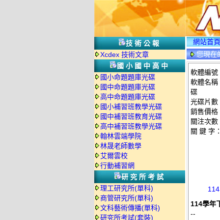
網站首
技術公報
您現在
Xcdex 技術文章
國小國中高中
軟體編號：
國小命題題庫光碟
軟體名稱：
國中命題題庫光碟
碟
高中命題題庫光碟
光碟片數
國小補習班教學光碟
銷售價格：
國中補習班教育光碟
關注次數
高中補習班教學光碟
關 鍵 字
翰林雲端學院
林晟老師數學
艾爾雲校
行動補習網
研究所考試
理工研究所(單科)
11
商管研究所(單科)
114學年
文科藝術傳播(單科)
--
研究所考試(套裝)