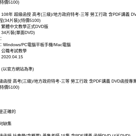
(特價5100)
 108年 超級函授 高考(三級)/地方政府特考-三等 勞工行政 含PDF講義 D
(34片裝)(特價5100)
: 繁體中文教學正式DVD版
 34片裝(單面DVD)
：
Windows/PC電腦平板手機/Mac電腦
: 公職考試教學
020.04.15
:
 (以官方網站為準)
超級函授 高考(三級)/地方政府特考-三等 勞工行政 含PDF講義 DVD函授
(特價5100)
是正確的
何缺集
超級函授 社會學(含概要) 黃雋老師 15集 含PDF講義 函授DVD (4片DVD)