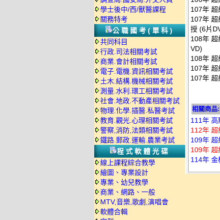
學士後中/西/獸醫課程
107年 
關務特考
107年 
授 (6片D
公職國考(單科)
108年 
共同科目
VD)
行政.司法相關考試
108年 
商業.會計相關考試
107年 
電子.電機.資訊相關考試
107年 
土木.結構.機械相關考試
測量.水利.環工相關考試
社會.地政.不動產相關考試
相關商品:
物理.化學.插醫.私醫考試
教育.觀光.心理相關考試
111年 
警察,消防,法類相關考試
112年 
鐵路.郵政.運輸.農業考試
109年 
109年 
程式軟體光碟
114年 
線上課程綜合教學
繪圖、專業設計
專業、幼兒教學
商業、網路、一般
MTV,音樂,歌劇,演唱會
軟體合輯