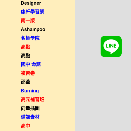
Designer
康軒學習網
南一版
Ashampoo
名師學院
高點
高點
國中 命題
複習卷
邵爺
Burning
高元補習班
向量插圖
備課素材
高中