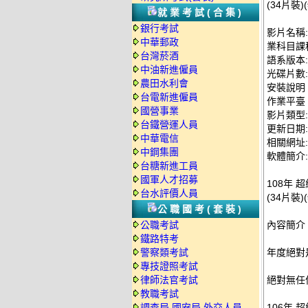
(34片裝)
就業考試(合集)
銀行考試
影片名稱:
中華郵政
業科目課程
台灣菸酒
語系版本
中油新進僱員
光碟片數:
農田水利會
安裝說明
台電新進僱員
作業平臺：
國營事業
影片類型
台鐵營運人員
更新日期: 2
中華電信
相關網址
中鋼集團
軟體簡介:
台糖新進工員
國軍人才招募
108年 
台水評價人員
(34片裝)
公職國考(套裝)
公職考試
內容簡介
鐵路特考
警察類考試
年度絕對
專技證照考試
律師法官考試
絕對無任
教職考試
調查局.國安局.外交人員
106年 