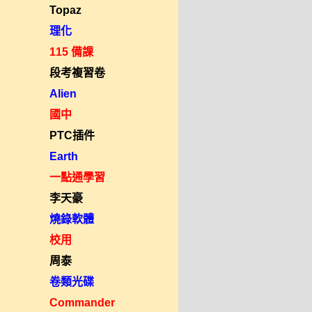
Topaz
理化
115 備課
段考複習卷
Alien
國中
PTC插件
Earth
一點通學習
李天豪
燒錄軟體
校用
周泰
卷類光碟
Commander