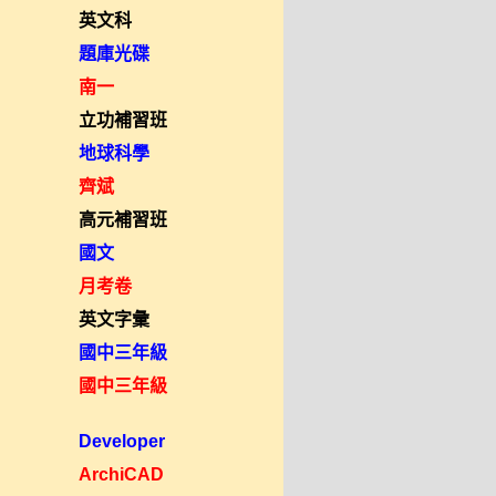
英文科
題庫光碟
南一
立功補習班
地球科學
齊斌
高元補習班
國文
月考卷
英文字彙
國中三年級
國中三年級
Developer
ArchiCAD