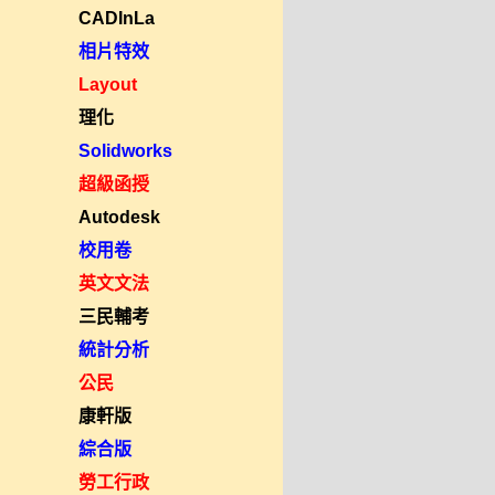
CADInLa
相片特效
Layout
理化
Solidworks
超級函授
Autodesk
校用卷
英文文法
三民輔考
統計分析
公民
康軒版
綜合版
勞工行政