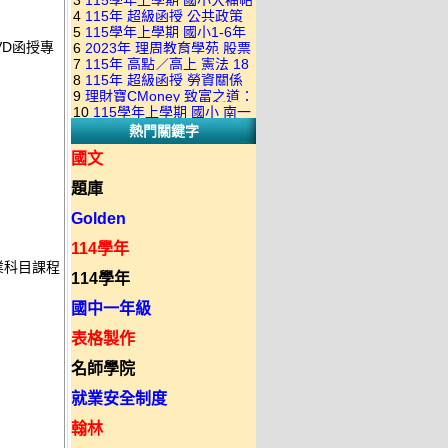
3
115學年上學期 國小大補帖
康軒版 國語+數學+社會+生活
+自然 1-6年級 教學光碟DVD
4
115年 超級函授 公共政策
翰林版 國語+數學+社會+生活
+自然 1-6年級 教學光碟DVD
版(3DVD)
5
115學年上學期 國小1-6年
22堂課+總複習 張楚老師 含
+自然 1-6年級 教學光碟DVD
版(3DVD)
VD函授專
6
2023年 理周教育學苑 股票
級 習作解答(含康軒.南一.翰林
PDF講義 函授DVD(9DVD)
版(3DVD)
7
115年 高點／高上 憲法 18
當沖煉金術 主講：朱家泓 國
全版本.全科目)合輯版 DVD版
8
115年 超級函授 勞資關係
堂課 宗台大老師 含PDF講義
語發音 DVD版
9
理財寶CMoney 致富之道：
概要 11堂課+總複習 陸川老
函授DVD(8DVD)【適用於律
10
115學年上學期 國小 南一
上班族飆股攻略班 主講：朱
師 含PDF講義 函授
師司法考試】
熱門關鍵字
版 教師手冊(全年級、全領域)
家泓+林穎 國語發音 DVD版
DVD(5DVD)
教學光碟DVD版
國文
題庫
Golden
114學年
專業科目課程
114學年
國中一年級
表格製作
名師學院
就業安全制度
翰林