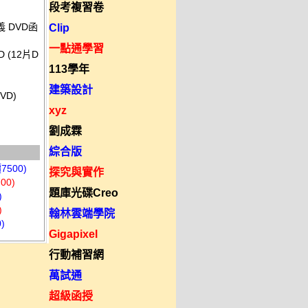
段考複習卷
 DVD函
Clip
一點通學習
 (12片D
113學年
建築設計
VD)
xyz
劉成霖
綜合版
500)
探究與實作
00)
題庫光碟Creo
)
)
翰林雲端學院
)
Gigapixel
行動補習網
萬試通
超級函授