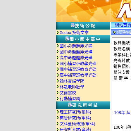
網站首
技術公報
您現在
Xcdex 技術文章
國小國中高中
軟體編號：T
國小命題題庫光碟
軟體名稱：
國中命題題庫光碟
專業科目課
高中命題題庫光碟
光碟片數
國小補習班教學光碟
銷售價格：
國中補習班教育光碟
關注次數
高中補習班教學光碟
關 鍵 字
翰林雲端學院
林晟老師數學
艾爾雲校
行動補習網
研究所考試
理工研究所(單科)
108年 
商管研究所(單科)
文科藝術傳播(單科)
108年 
研究所考試(套裝)