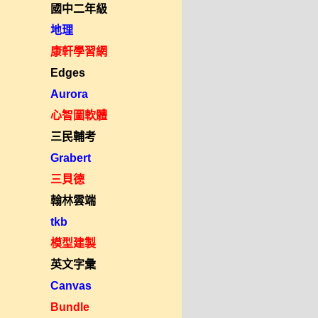
國中二年級
地理
康軒學習網
Edges
Aurora
心智圖軟體
三民輔考
Grabert
三貝德
翰林雲端
tkb
模型建製
英文字彙
Canvas
Bundle