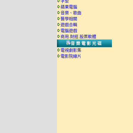
字型
蘋果電腦
音樂、歌曲
醫學相關
遊戲合輯
電腦遊戲
商用.財經.股票軟體
音樂電影光碟
電視劇影集
電影院線片