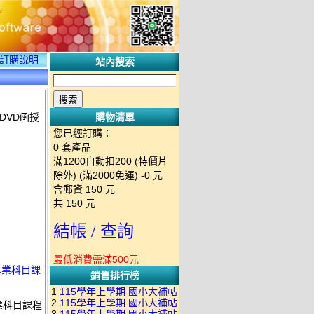
訂購説明
站內搜索
DVD函授
購物清單
您已經訂購：
0
套產品
滿1200自動扣200 (特價片
除外) (滿2000免運)
-0 元
含郵資
150
元
共
150
元
結帳 / 查詢
最低消費需滿500元
授專業科目課
銷售排行榜
1
115學年上學期 國小大補帖
2
115學年上學期 國小大補帖
專業科目課程
南一版 國語+數學+社會+生活