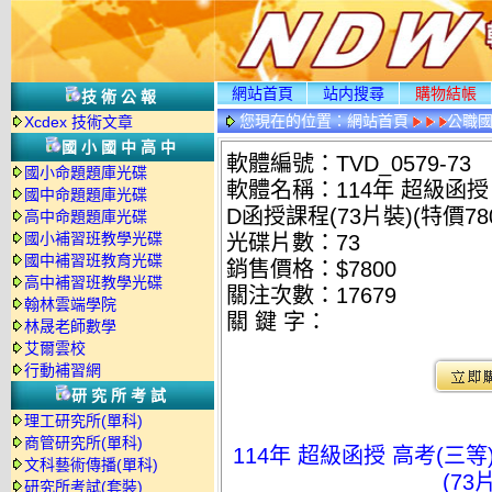
網站首頁
站内搜尋
購物結帳
技術公報
您現在的位置：
網站首頁
公職國
Xcdex 技術文章
國小國中高中
軟體編號：TVD_0579-73
國小命題題庫光碟
軟體名稱：114年 超級函授 
國中命題題庫光碟
D函授課程(73片裝)(特價780
高中命題題庫光碟
國小補習班教學光碟
光碟片數：73
國中補習班教育光碟
銷售價格：$7800
高中補習班教學光碟
關注次數：
17679
翰林雲端學院
關 鍵 字：
林晟老師數學
艾爾雲校
行動補習網
研究所考試
理工研究所(單科)
商管研究所(單科)
114年 超級函授 高考(三等
文科藝術傳播(單科)
(73
研究所考試(套裝)