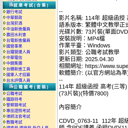
就業考試(合集)
--
銀行考試
影片名稱: 114年 超級函授
中華郵政
台灣菸酒
語系版本: 繁體中文教學正
中油新進僱員
光碟片數: 73片裝(單面DVD
農田水利會
安裝說明：MP4檔
台電新進僱員
作業平臺：Windows
國營事業
影片類型: 公職考試教學
台鐵營運人員
中華電信
更新日期: 2025.04.30
中鋼集團
相關網址: https://www.supe
台糖新進工員
軟體簡介: (以官方網站為準
國軍人才招募
--
台水評價人員
114年 超級函授 高考(三等
公職國考(套裝)
(73片裝)(特價7800)
公職考試
鐵路特考
警察類考試
內容簡介
專技證照考試
律師法官考試
CDVD_0763-11 112
教職考試
師 含PDF講義 函授DVD(11
調查局.國安局.外交人員