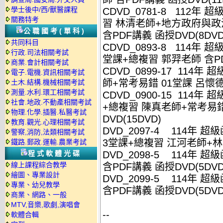
學士後中/西/獸醫課程
CDVD_0781-8 112年
關務特考
習 林清老師+地方政府與政治
公職國考(單科)
含PDF講義 函授DVD(8DVD
共同科目
CDVD_0893-8 114年
行政.司法相關考試
堂課+總複習 郭羿老師 含PD
商業.會計相關考試
CDVD_0899-17 114
電子.電機.資訊相關考試
師+常考易錯 01堂課 呂懷德老
土木.結構.機械相關考試
測量.水利.環工相關考試
CDVD_0900-15 114年
社會.地政.不動產相關考試
+總複習 陳真老師+常考易錯
物理.化學.插醫.私醫考試
DVD(15DVD)
教育.觀光.心理相關考試
DVD_2097-4 114年 超
警察,消防,法類相關考試
3堂課+總複習 江河老師+林嵩
鐵路.郵政.運輸.農業考試
程式軟體光碟
DVD_2098-5 114年 
線上課程綜合教學
含PDF講義 函授DVD(5DVD
繪圖、專業設計
DVD_2099-5 114年 
專業、幼兒教學
含PDF講義 函授DVD(5DVD
商業、網路、一般
MTV,音樂,歌劇,演唱會
--
軟體合輯