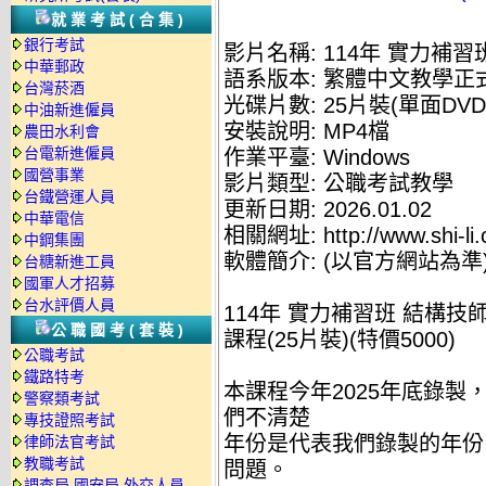
就業考試(合集)
銀行考試
影片名稱: 114年 實力補習
中華郵政
語系版本: 繁體中文教學正
台灣菸酒
光碟片數: 25片裝(單面DVD
中油新進僱員
安裝說明: MP4檔
農田水利會
台電新進僱員
作業平臺: Windows
國營事業
影片類型: 公職考試教學
台鐵營運人員
更新日期: 2026.01.02
中華電信
相關網址: http://www.shi-li.
中鋼集團
軟體簡介: (以官方網站為準
台糖新進工員
國軍人才招募
台水評價人員
114年 實力補習班 結構技師
公職國考(套裝)
課程(25片裝)(特價5000)
公職考試
鐵路特考
本課程今年2025年底錄
警察類考試
們不清楚
專技證照考試
年份是代表我們錄製的年份
律師法官考試
教職考試
問題。
調查局.國安局.外交人員