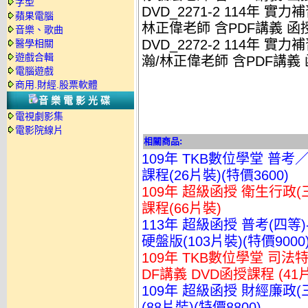
字型
DVD_2271-2 114年 實
蘋果電腦
林正偉老師 含PDF講義 函授D
音樂、歌曲
DVD_2272-2 114年 
醫學相關
遊戲合輯
瀚/林正偉老師 含PDF講義 函
電腦遊戲
商用.財經.股票軟體
音樂電影光碟
電視劇影集
電影院線片
相關商品:
109年 TKB數位學堂 普考
課程(26片裝)(特價3600)
109年 超級函授 衛生行政(
課程(66片裝)
113年 超級函授 普考(四等
硬盤版(103片裝)(特價9000
109年 TKB數位學堂 司法
DF講義 DVD函授課程 (41片
109年 超級函授 財經廉政(
(88片裝)(特價8800)