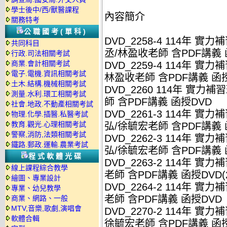
學士後中/西/獸醫課程
內容簡介
關務特考
公職國考(單科)
DVD_2258-4 114年 
共同科目
丞/林盈收老師 含PDF講義 函
行政.司法相關考試
商業.會計相關考試
DVD_2259-4 114年 實
電子.電機.資訊相關考試
林盈收老師 含PDF講義 函授D
土木.結構.機械相關考試
DVD_2260 114年 實力
測量.水利.環工相關考試
師 含PDF講義 函授DVD
社會.地政.不動產相關考試
DVD_2261-3 114年 
物理.化學.插醫.私醫考試
教育.觀光.心理相關考試
弘/徐毓宏老師 含PDF講義 函
警察,消防,法類相關考試
DVD_2262-3 114年 
鐵路.郵政.運輸.農業考試
弘/徐毓宏老師 含PDF講義 函
程式軟體光碟
DVD_2263-2 114年 
線上課程綜合教學
老師 含PDF講義 函授DVD(2
繪圖、專業設計
DVD_2264-2 114年 
專業、幼兒教學
老師 含PDF講義 函授DVD
商業、網路、一般
MTV,音樂,歌劇,演唱會
DVD_2270-2 114年 實
軟體合輯
徐毓宏老師 含PDF講義 函授D