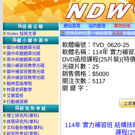
網站首頁
站内搜尋
購物結帳
技術公報
您現在的位置：
網站首頁
公職國
Xcdex 技術文章
國小國中高中
軟體編號：TVD_0620-25
國小命題題庫光碟
軟體名稱：114年 實力補習
國中命題題庫光碟
DVD函授課程(25片裝)(特價5
高中命題題庫光碟
國小補習班教學光碟
光碟片數：25
國中補習班教育光碟
銷售價格：$5000
高中補習班教學光碟
關注次數：
5117
翰林雲端學院
關 鍵 字：
林晟老師數學
艾爾雲校
行動補習網
研究所考試
理工研究所(單科)
商管研究所(單科)
114年 實力補習班 結構技
文科藝術傳播(單科)
課程(2
研究所考試(套裝)