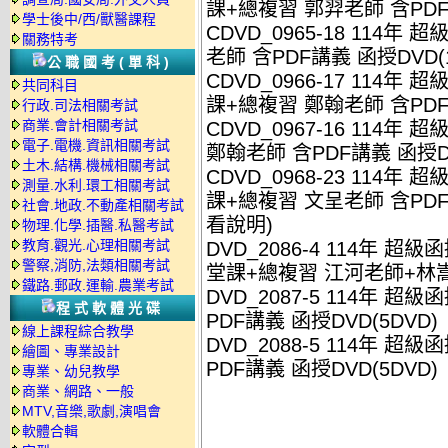
課+總複習 郭羿老師 含PDF講
學士後中/西/獸醫課程
CDVD_0965-18 114年
關務特考
老師 含PDF講義 函授DVD(1
公職國考(單科)
CDVD_0966-17 114年 
共同科目
課+總複習 鄭翰老師 含PDF講
行政.司法相關考試
商業.會計相關考試
CDVD_0967-16 114年
電子.電機.資訊相關考試
鄭翰老師 含PDF講義 函授DV
土木.結構.機械相關考試
CDVD_0968-23 114年 
測量.水利.環工相關考試
課+總複習 文呈老師 含PDF
社會.地政.不動產相關考試
看說明)
物理.化學.插醫.私醫考試
教育.觀光.心理相關考試
DVD_2086-4 114年 超級
警察,消防,法類相關考試
堂課+總複習 江河老師+林嵩老
鐵路.郵政.運輸.農業考試
DVD_2087-5 114年 
程式軟體光碟
PDF講義 函授DVD(5DVD)
線上課程綜合教學
DVD_2088-5 114年 
繪圖、專業設計
PDF講義 函授DVD(5DVD)
專業、幼兒教學
商業、網路、一般
MTV,音樂,歌劇,演唱會
軟體合輯