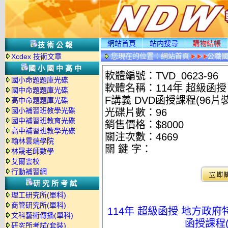
網站首頁
站内搜尋
購物結帳
技術公報
您現在的位置：
網站首頁
公職國
Xcdex 技術文章
國小國中高中
軟體編號：TVD_0623-96
國小命題題庫光碟
軟體名稱：114年 超級函授
國中命題題庫光碟
F講義 DVD函授課程(96片裝)
高中命題題庫光碟
國小補習班教學光碟
光碟片數：96
國中補習班教育光碟
銷售價格：$8000
高中補習班教學光碟
關注次數：
4669
翰林雲端學院
關 鍵 字：
林晟老師數學
艾爾雲校
行動補習網
研究所考試
理工研究所(單科)
商管研究所(單科)
114年 超級函授 地方政府特
文科藝術傳播(單科)
函授課程(9
研究所考試(套裝)