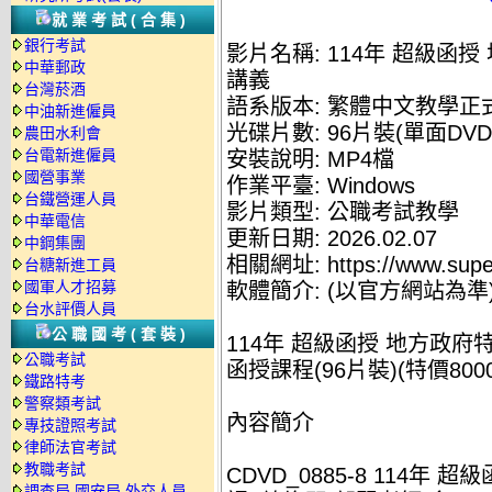
就業考試(合集)
銀行考試
影片名稱: 114年 超級函授
中華郵政
講義
台灣菸酒
語系版本: 繁體中文教學正
中油新進僱員
光碟片數: 96片裝(單面DVD
農田水利會
台電新進僱員
安裝說明: MP4檔
國營事業
作業平臺: Windows
台鐵營運人員
影片類型: 公職考試教學
中華電信
更新日期: 2026.02.07
中鋼集團
相關網址: https://www.supe
台糖新進工員
國軍人才招募
軟體簡介: (以官方網站為準
台水評價人員
公職國考(套裝)
114年 超級函授 地方政府特
公職考試
函授課程(96片裝)(特價8000
鐵路特考
警察類考試
內容簡介
專技證照考試
律師法官考試
教職考試
CDVD_0885-8 114年 
調查局.國安局.外交人員