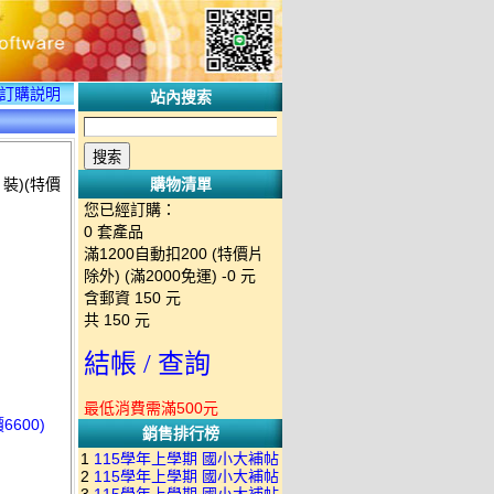
訂購説明
站內搜索
裝)(特價
購物清單
您已經訂購：
0
套產品
滿1200自動扣200 (特價片
除外) (滿2000免運)
-0 元
含郵資
150
元
共
150
元
結帳 / 查詢
最低消費需滿500元
600)
銷售排行榜
1
115學年上學期 國小大補帖
2
115學年上學期 國小大補帖
南一版 國語+數學+社會+生活