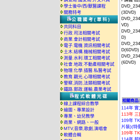
學士後中/西/獸醫課程
DVD_2
關務特考
(3DVD)
DVD_2
公職國考(單科)
VD)
共同科目
DVD_2
行政.司法相關考試
D)
商業.會計相關考試
DVD_2
電子.電機.資訊相關考試
D(6DVD)
土木.結構.機械相關考試
DVD_2
測量.水利.環工相關考試
(6DVD)
社會.地政.不動產相關考試
物理.化學.插醫.私醫考試
教育.觀光.心理相關考試
警察,消防,法類相關考試
鐵路.郵政.運輸.農業考試
程式軟體光碟
相關商品:
線上課程綜合教學
114年 
繪圖、專業設計
113年 
專業、幼兒教學
109年 
商業、網路、一般
片裝)(特價
MTV,音樂,歌劇,演唱會
109年 
軟體合輯
114年 