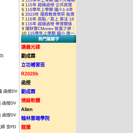
3
115學年上學期 國小大補帖
康軒版 國語+數學+社會+生活
+自然 1-6年級 教學光碟DVD
4
115年 超級函授 公共政策
翰林版 國語+數學+社會+生活
+自然 1-6年級 教學光碟DVD
版(3DVD)
5
115學年上學期 國小1-6年
22堂課+總複習 張楚老師 含
+自然 1-6年級 教學光碟DVD
版(3DVD)
6
2023年 理周教育學苑 股票
級 習作解答(含康軒.南一.翰林
PDF講義 函授DVD(9DVD)
版(3DVD)
7
115年 高點／高上 憲法 18
當沖煉金術 主講：朱家泓 國
全版本.全科目)合輯版 DVD版
8
115年 超級函授 勞資關係
堂課 宗台大老師 含PDF講義
語發音 DVD版
9
理財寶CMoney 致富之道：
概要 11堂課+總複習 陸川老
函授DVD(8DVD)【適用於律
10
115學年上學期 國小 南一
上班族飆股攻略班 主講：朱
師 含PDF講義 函授
師司法考試】
熱門關鍵字
版 教師手冊(全年級、全領域)
家泓+林穎 國語發音 DVD版
DVD(5DVD)
教學光碟DVD版
講義光碟
0)
劉成霖
立功補習班
R2020b
函授
義 函授DV
劉成霖
燒錄軟體
義 函授DV
Alien
義 函授DV
翰林雲端學院
老師 含PD
龍騰