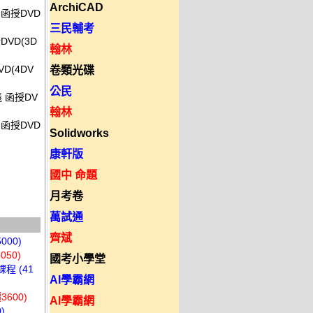
ArchiCAD
 函授DVD
三民輔考
DVD(3D
翰林
D(4DV
卷類光碟
公民
義 函授DV
翰林
 函授DVD
Solidworks
康軒版
國中 命題
月考卷
萬試通
齊斌
00)
50)
國考小學堂
程 (41
AI學霸網
600)
AI學霸網
)