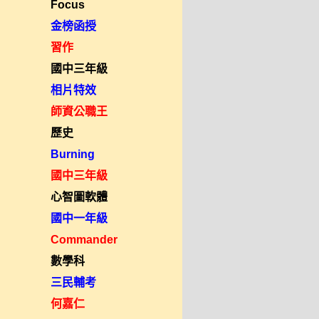
Focus
金榜函授
習作
國中三年級
相片特效
師資公職王
歷史
Burning
國中三年級
心智圖軟體
國中一年級
Commander
數學科
三民輔考
何嘉仁