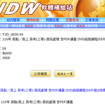
頁
站内搜尋
購物結帳
問題反應
回覆查詢
訂單查詢
的位置：
網站首頁
公職國考(套裝)
公職考試
光碟詳情
VD_0630-59
115年 高點／高上 高考(三等)-資訊處理 含PDF講義 DVD函授課程(59片
：59
$6600
：
3958
：
年 高點／高上 高考(三等)-資訊處理 含PDF講義 DVD函授課程(59片裝)(特價6
 115年 高點/高上 高考(三等)-資訊處理 含PDF講義