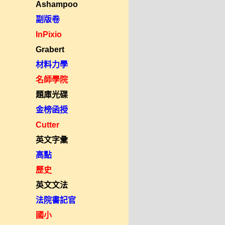
Ashampoo
副版卷
InPixio
Grabert
材料力學
名師學院
題庫光碟
金榜函授
Cutter
英文字彙
高點
歷史
英文文法
法院書記官
國小