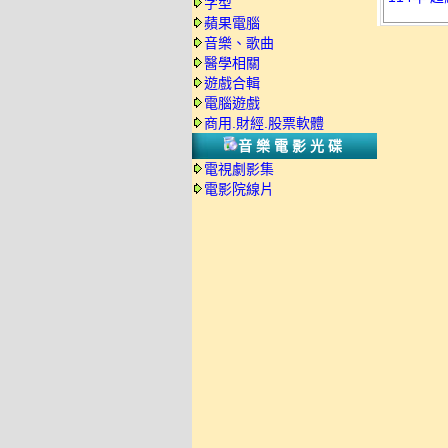
字型
蘋果電腦
音樂、歌曲
醫學相關
遊戲合輯
電腦遊戲
商用.財經.股票軟體
音樂電影光碟
電視劇影集
電影院線片