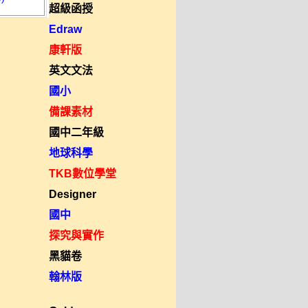
超級函授
Edraw
康軒版
英文文法
國小
備課素材
國中二年級
地球科學
TKB數位學堂
Designer
國中
探究與實作
黑貓卷
翰林版