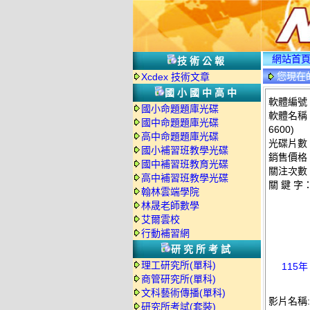
網站首
技術公報
您現在
Xcdex 技術文章
國小國中高中
軟體編號：T
國小命題題庫光碟
軟體名稱：
國中命題題庫光碟
6600)
高中命題題庫光碟
光碟片數
國小補習班教學光碟
銷售價格：
國中補習班教育光碟
關注次數
高中補習班教學光碟
關 鍵 字
翰林雲端學院
林晟老師數學
艾爾雲校
行動補習網
研究所考試
理工研究所(單科)
115
商管研究所(單科)
文科藝術傳播(單科)
影片名稱:
研究所考試(套裝)