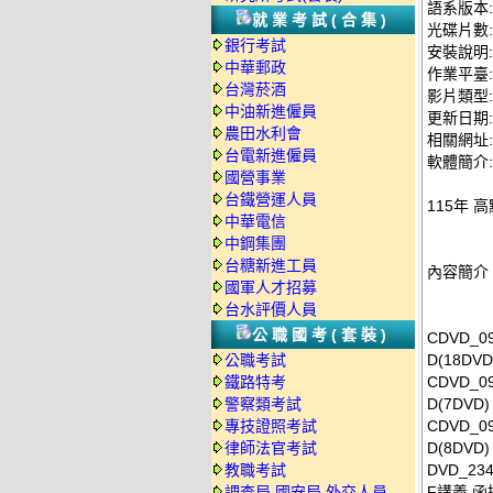
語系版本
就業考試(合集)
光碟片數:
銀行考試
安裝說明:
中華郵政
作業平臺: 
台灣菸酒
影片類型
中油新進僱員
更新日期: 2
農田水利會
相關網址: ht
台電新進僱員
軟體簡介:
國營事業
台鐵營運人員
115年 
中華電信
中鋼集團
台糖新進工員
內容簡介
國軍人才招募
台水評價人員
公職國考(套裝)
CDVD_
公職考試
D(18DVD
鐵路特考
CDVD_
警察類考試
D(7DVD)
專技證照考試
CDVD_
律師法官考試
D(8DVD)
教職考試
DVD_2
調查局.國安局.外交人員
F講義 函授