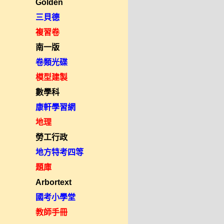
Golden
三貝德
複習卷
南一版
卷類光碟
模型建製
數學科
康軒學習網
地理
勞工行政
地方特考四等
題庫
Arbortext
國考小學堂
教師手冊