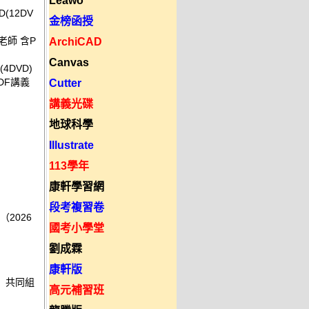
Leawo
(12DV
金榜函授
老師 含P
ArchiCAD
Canvas
4DVD)
PDF講義
Cutter
講義光碟
地球科學
Illustrate
113學年
康軒學習網
段考複習卷
年（2026
國考小學堂
劉成霖
康軒版
」共同組
高元補習班