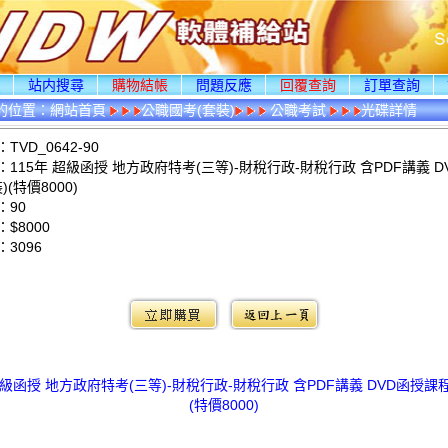
頁
站内搜尋
購物結帳
問題反應
回覆查詢
訂單查詢
的位置：
網站首頁
公職國考(套裝)
公職考試
光碟詳情
VD_0642-90
115年 超級函授 地方政府特考(三等)-財稅行政-財稅行政 含PDF講義 D
)(特價8000)
：90
$8000
：
3096
：
超級函授 地方政府特考(三等)-財稅行政-財稅行政 含PDF講義 DVD函授課程
(特價8000)