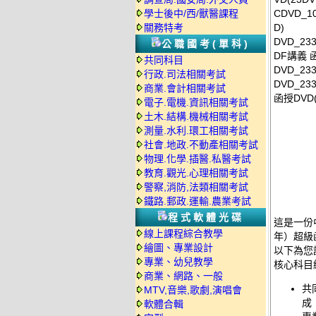
學士後中/西/獸醫課程
CDVD_
關務特考
D)
DVD_233
公職國考(單科)
DF講義 函
共同科目
DVD_233
行政.司法相關考試
DVD_2
商業.會計相關考試
函授DVD(
電子.電機.資訊相關考試
土木.結構.機械相關考試
測量.水利.環工相關考試
社會.地政.不動產相關考試
物理.化學.插醫.私醫考試
教育.觀光.心理相關考試
警察,消防,法類相關考試
鐵路.郵政.運輸.農業考試
程式軟體光碟
這是一份
線上課程綜合教學
年）超級
繪圖、專業設計
以下為您
專業、幼兒教學
核心科目
商業、網路、一般
共
MTV,音樂,歌劇,演唱會
成
軟體合輯