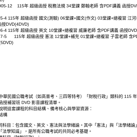
1005-12 115年 超級函授 稅務法規 34堂課 鄭翰老師 含PDF講義 函授DVD
5-4
115年 超級函授 國文(測驗) 06堂課+國文(作文) 03堂課+總複習 江河
授DVD(4DVD)
6-4
115年 超級函授 英文 10堂課+總複習 威廉老師 含PDF講義 函授DVD(
337-5 115年 超級函授 憲法 12堂課+補充 01堂課+總複習 子雲老師 含
5DVD)
中華民國公職考試（如高普考、三四等特考）「財稅行政」類科
的 115 
函授補習班 DVD 影音課程清單。
說明這套課程的科目結構、備考核心與學習資源：
結構
同科目
：包含國文、英文、憲法與法學緒論。其中「憲法」與「法學緒論
「法學知識」，是所有公職考試的共同必考基礎。