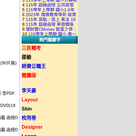
3
115學年上學期 國小大補帖
康軒版 國語+數學+社會+生活
+自然 1-6年級 教學光碟DVD
4
115年 超級函授 公共政策
翰林版 國語+數學+社會+生活
+自然 1-6年級 教學光碟DVD
版(3DVD)
5
115學年上學期 國小1-6年
22堂課+總複習 張楚老師 含
+自然 1-6年級 教學光碟DVD
版(3DVD)
6
2023年 理周教育學苑 股票
級 習作解答(含康軒.南一.翰林
PDF講義 函授DVD(9DVD)
版(3DVD)
7
115年 高點／高上 憲法 18
當沖煉金術 主講：朱家泓 國
全版本.全科目)合輯版 DVD版
8
115年 超級函授 勞資關係
堂課 宗台大老師 含PDF講義
語發音 DVD版
9
理財寶CMoney 致富之道：
概要 11堂課+總複習 陸川老
函授DVD(8DVD)【適用於律
10
115學年上學期 國小 南一
上班族飆股攻略班 主講：朱
師 含PDF講義 函授
師司法考試】
熱門關鍵字
版 教師手冊(全年級、全領域)
家泓+林穎 國語發音 DVD版
DVD(5DVD)
教學光碟DVD版
三民輔考
邵爺
90片裝)
師資公職王
龍騰版
李天豪
 含PDF
Layout
DVD(18
Skin
講義 函授D
校用卷
Designer
講義 函授D