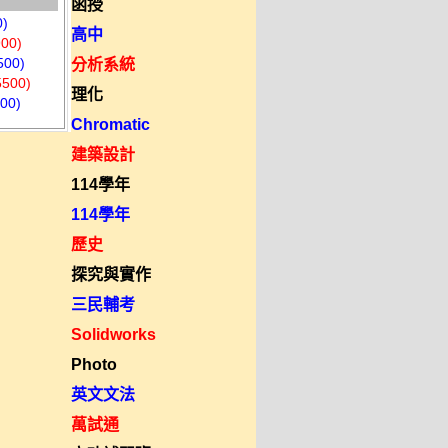
函授
)
高中
00)
00)
分析系統
00)
理化
00)
Chromatic
建築設計
114學年
114學年
歷史
探究與實作
三民輔考
Solidworks
Photo
英文文法
萬試通