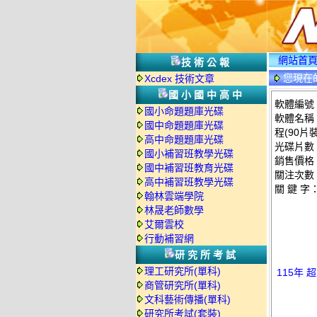
網站首
技術公報
您現在
Xcdex 技術文章
國小國中高中
軟體編號：T
國小命題題庫光碟
軟體名稱：
國中命題題庫光碟
程(90片裝
高中命題題庫光碟
光碟片數
國小補習班教學光碟
銷售價格：
國中補習班教育光碟
關注次數
高中補習班教學光碟
關 鍵 字
翰林雲端學院
林晟老師數學
艾爾雲校
行動補習網
研究所考試
理工研究所(單科)
115年 
商管研究所(單科)
文科藝術傳播(單科)
研究所考試(套裝)