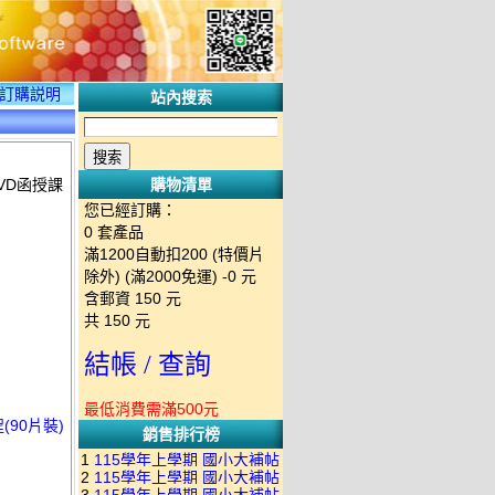
訂購説明
站內搜索
VD函授課
購物清單
您已經訂購：
0
套產品
滿1200自動扣200 (特價片
除外) (滿2000免運)
-0 元
含郵資
150
元
共
150
元
結帳 / 查詢
最低消費需滿500元
(90片裝)
銷售排行榜
1
115學年上學期 國小大補帖
2
115學年上學期 國小大補帖
南一版 國語+數學+社會+生活