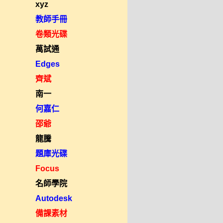
xyz
教師手冊
卷類光碟
萬試通
Edges
齊斌
南一
何嘉仁
邵爺
龍騰
題庫光碟
Focus
名師學院
Autodesk
備課素材