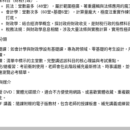
業科目（財稅行政）
：
民法
：堂數最多（48堂），屬於範圍極廣、著重邏輯與法條應用的魔
會計學
：堂數次多（60堂+基礎6堂），計算量龐大，極度注重實作練
打底。
財政學
：結合經濟學概念，探討政府財政收支，是財稅行政的指標科
稅務法規
：與財政學息息相關，涉及大量法條與實務計算，實用性極
分類
礎課
：如會計學與財政學設有基礎課，專為跨領域、零基礎的考生設計，
課。
課
：清單中標示的主堂數，完整講述該科目的核心理論與考試重點。
充/總複習
：考前衝刺使用，老師會在此階段補充最新修法、時事議題，並
速瀏覽必考精華。
與媒介
授 DVD
：實體光碟媒介，適合不方便使用網路、或喜歡實體收藏、重複觀
生。
F 講義
：隨課附贈的電子版教材，包含老師的授課板書、補充講義或練習