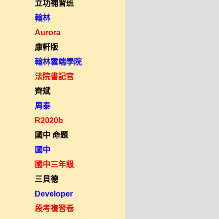
立功補習班
翰林
Aurora
康軒版
翰林雲端學院
法院書記官
齊斌
周泰
R2020b
國中 命題
國中
國中三年級
三貝德
Developer
段考複習卷