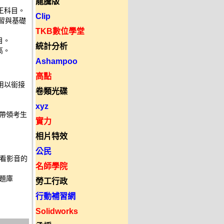
龍騰版
王科目。
Clip
習與基礎
TKB數位學堂
目。
統計分析
高。
Ashampoo
高點
用以銜接
卷類光碟
xyz
帶領考生
實力
相片特效
公民
看影音的
名師學院
題庫
勞工行政
行動補習網
Solidworks