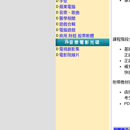
專
字型
蘋果電腦
音樂、歌曲
醫學相關
遊戲合輯
電腦遊戲
商用.財經.股票軟體
課程階段
音樂電影光碟
電視劇影集
基
電影院線片
正
正
補
快
附帶教材
函
考
PD
相關商品: