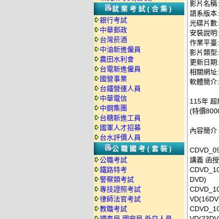
影片名稱:
就業考試(合集)
語系版本
銀行考試
光碟片數:
中華郵政
安裝說明:
台灣菸酒
作業平臺: 
中油新進僱員
影片類型
農田水利會
更新日期: 2
台電新進僱員
相關網址: ht
國營事業
軟體簡介:
台鐵營運人員
中華電信
115年 
中鋼集團
(特價800
台糖新進工員
國軍人才招募
內容簡介
台水評價人員
公職國考(套裝)
CDVD_
公職考試
講義 函授D
鐵路特考
CDVD_
警察類考試
DVD)
專技證照考試
CDVD_
律師法官考試
VD(16DV
教職考試
CDVD_
調查局.國安局.外交人員
VD(23DV