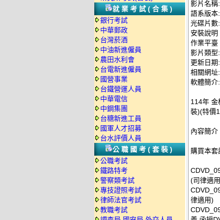
影片名稱:
就業考試(合集)
語系版本
銀行考試
光碟片數:
中華郵政
安裝說明
台灣菸酒
作業平臺：
中油新進僱員
影片類型
農田水利會
更新日期: 2
台電新進僱員
相關網址: ht
國營事業
軟體簡介:
台鐵營運人員
中華電信
114年 
中鋼集團
裝)(特價1
台糖新進工員
國軍人才招募
內容簡介
台水評價人員
公職國考(套裝)
購買本套
公職考試
鐵路特考
CDVD_0
警察類考試
(司律適用
專技證照考試
CDVD_0
律師法官考試
律適用)
教職考試
CDVD_
調查局.國安局.外交人員
義 函授DV