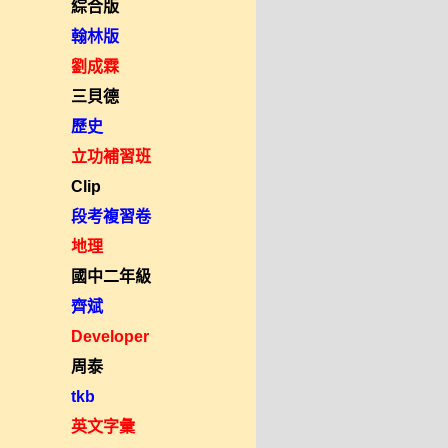
綜合版
翰林版
劉成霖
三貝德
歷史
立功補習班
Clip
段考複習卷
地理
國中二年級
齊斌
Developer
周泰
tkb
英文字彙