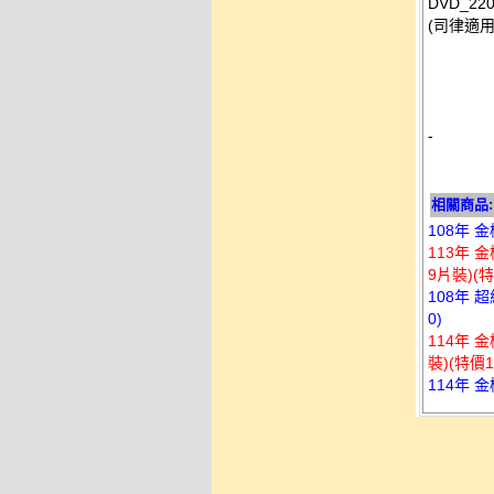
DVD_22
(司律適用
-
相關商品:
108年 
113年 
9片裝)(特
108年 
0)
114年 
裝)(特價1
114年 