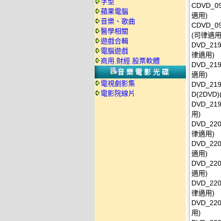
字型
CDVD_0
蘋果電腦
適用)
音樂、歌曲
CDVD_0
醫學相關
(司律適用
遊戲合輯
DVD_21
電腦遊戲
律適用)
商用.財經.股票軟體
DVD_21
音樂電影光碟
適用)
電視劇影集
DVD_2
電影院線片
D(2DVD
DVD_21
用)
DVD_22
律適用)
DVD_22
適用)
DVD_22
適用)
DVD_22
律適用)
DVD_22
用)