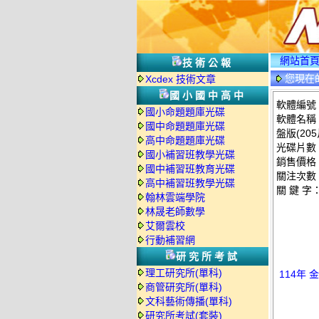
網站首
技術公報
您現在
Xcdex 技術文章
國小國中高中
軟體編號：T
國小命題題庫光碟
軟體名稱：
國中命題題庫光碟
盤版(205
高中命題題庫光碟
光碟片數：
國小補習班教學光碟
銷售價格：
國中補習班教育光碟
關注次數
高中補習班教學光碟
關 鍵 字
翰林雲端學院
林晟老師數學
艾爾雲校
行動補習網
研究所考試
理工研究所(單科)
114年
商管研究所(單科)
文科藝術傳播(單科)
研究所考試(套裝)