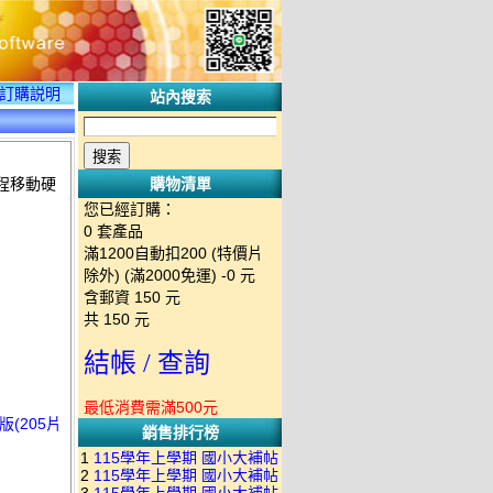
訂購説明
站內搜索
課程移動硬
購物清單
您已經訂購：
0
套產品
滿1200自動扣200 (特價片
除外) (滿2000免運)
-0 元
含郵資
150
元
共
150
元
結帳 / 查詢
最低消費需滿500元
(205片
銷售排行榜
1
115學年上學期 國小大補帖
2
115學年上學期 國小大補帖
南一版 國語+數學+社會+生活