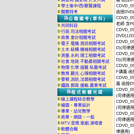
學士後中/西/獸醫課程
CDVD_
關務特考
函授DVD(
CDVD_0
公職國考(單科)
老師 含P
共同科目
CDVD_
行政.司法相關考試
DVD(12
商業.會計相關考試
CDVD_0
電子.電機.資訊相關考試
D)(司律
土木.結構.機械相關考試
CDVD_0
測量.水利.環工相關考試
D)(司律
社會.地政.不動產相關考試
CDVD_0
物理.化學.插醫.私醫考試
F講義 函授
教育.觀光.心理相關考試
CDVD_
警察,消防,法類相關考試
義 函授D
鐵路.郵政.運輸.農業考試
CDVD_0
程式軟體光碟
(司律適用
線上課程綜合教學
CDVD_0
繪圖、專業設計
(司律適用
專業、幼兒教學
CDVD_0
商業、網路、一般
(司律適用
MTV,音樂,歌劇,演唱會
CDVD_0
軟體合輯
律適用)