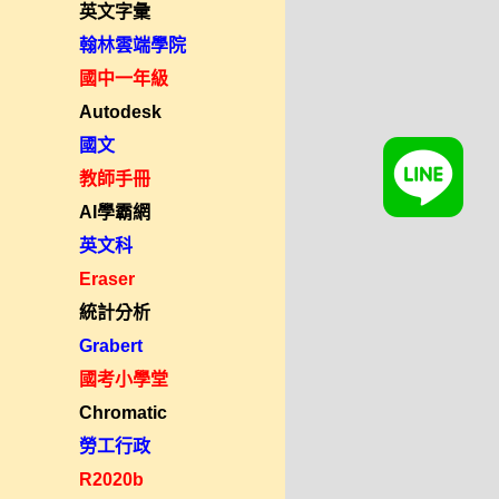
英文字彙
翰林雲端學院
國中一年級
Autodesk
國文
教師手冊
AI學霸網
英文科
Eraser
統計分析
Grabert
國考小學堂
Chromatic
勞工行政
R2020b