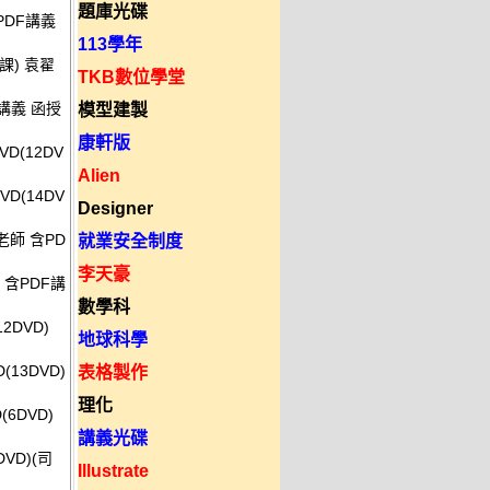
題庫光碟
PDF講義
113學年
堂課) 袁翟
TKB數位學堂
F講義 函授
模型建製
康軒版
D(12DV
Alien
D(14DV
Designer
中老師 含PD
就業安全制度
李天豪
 含PDF講
數學科
2DVD)
地球科學
(13DVD)
表格製作
理化
6DVD)
講義光碟
VD)(司
Illustrate