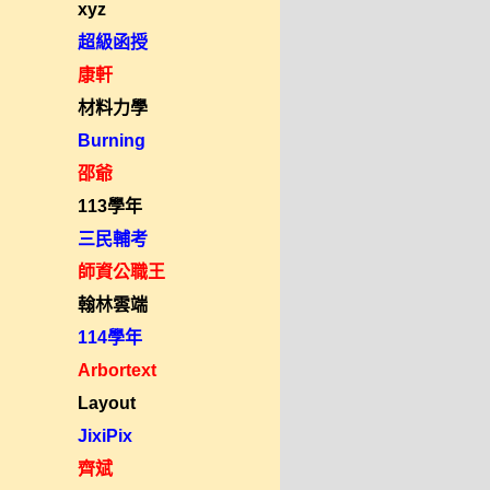
xyz
超級函授
康軒
材料力學
Burning
邵爺
113學年
三民輔考
師資公職王
翰林雲端
114學年
Arbortext
Layout
JixiPix
齊斌