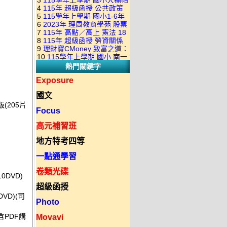
3
115學年上學期 國小大補帖
康軒版 國語+數學+社會+生活
+自然 1-6年級 教學光碟DVD
4
115年 超級函授 公共政策
翰林版 國語+數學+社會+生活
+自然 1-6年級 教學光碟DVD
版(3DVD)
5
115學年上學期 國小1-6年
22堂課+總複習 張楚老師 含
+自然 1-6年級 教學光碟DVD
版(3DVD)
6
2023年 理周教育學苑 股票
級 習作解答(含康軒.南一.翰林
PDF講義 函授DVD(9DVD)
版(3DVD)
7
115年 高點／高上 憲法 18
當沖煉金術 主講：朱家泓 國
全版本.全科目)合輯版 DVD版
8
115年 超級函授 勞資關係
堂課 宗台大老師 含PDF講義
語發音 DVD版
9
理財寶CMoney 致富之道：
概要 11堂課+總複習 陸川老
函授DVD(8DVD)【適用於律
10
115學年上學期 國小 南一
上班族飆股攻略班 主講：朱
師 含PDF講義 函授
師司法考試】
熱門關鍵字
版 教師手冊(全年級、全領域)
家泓+林穎 國語發音 DVD版
DVD(5DVD)
教學光碟DVD版
Exposure
國文
(205片
Focus
高元補習班
地方特考四等
一點通學習
卷類光碟
0DVD)
超級函授
DVD)(司
Photo
含PDF講
Movavi