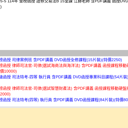
05-5 114年 金榜函授 證券交易法B 15堂課 江赫老師 含PDF講義 函授DVD(
)
金榜函授 司律案例班 含PDF講義 DVD函授全修課程(15片裝)(特價2250)
金榜函授 律師司法官-司律(選試海商法與海洋法) 含PDF講義 函授課程移動
價10000)
超級函授 司法特考-四等 執行員 含PDF講義 DVD函授專業科目課程(54片裝)
金榜函授 律師司法官-司律(選試智慧財產法) 含PDF講義 函授課程移動硬盤版
2000)
金榜函授 司法特考(四等) 執行員 含PDF講義 DVD函授課程(84片裝)(特價80