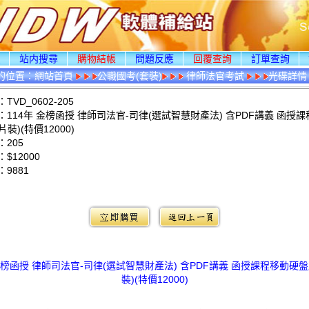
頁
站内搜尋
購物結帳
問題反應
回覆查詢
訂單查詢
的位置：
網站首頁
公職國考(套裝)
律師法官考試
光碟詳情
VD_0602-205
114年 金榜函授 律師司法官-司律(選試智慧財產法) 含PDF講義 函授
片裝)(特價12000)
205
$12000
：
9881
：
 金榜函授 律師司法官-司律(選試智慧財產法) 含PDF講義 函授課程移動硬盤版
裝)(特價12000)