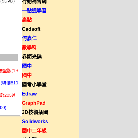
5DVD)
行動補習網
一點通學習
高點
Cadsoft
何嘉仁
數學科
卷類光碟
國中
硬盤版(19
國中
(特價810
國考小學堂
Edraw
(205片
GraphPad
00)
3D技術插圖
Solidworks
國中二年級